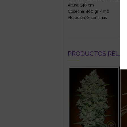
Altura: 140 cm
Cosecha: 400 gr / m2
Floración: 8 semanas
PRODUCTOS RELA