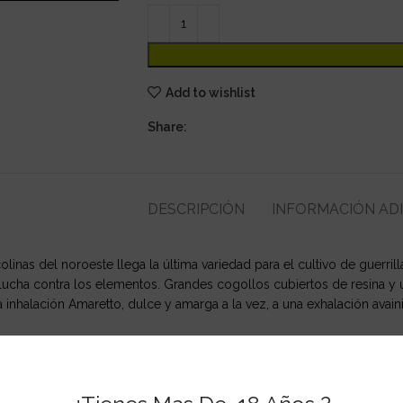
Add to wishlist
Share:
DESCRIPCIÓN
INFORMACIÓN AD
inas del noroeste llega la última variedad para el cultivo de guerrill
a lucha contra los elementos. Grandes cogollos cubiertos de resina y 
 inhalación Amaretto, dulce y amarga a la vez, a una exhalación avaini
rmente conocida como Rambo, pero su nombre cambió por problemas
n Purple x Super Afghan