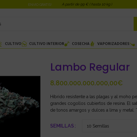
A partir de 99 € ( hasta 10 kg )
ENVIO GRATIS!
CULTIVO
CULTIVO INTERIOR
COSECHA
VAPORIZADORES
Lambo Regular
€
Híbrido resistente a las plagas y al moho p
grandes cogollos cubiertos de resina. El s
de tonos amargos y dulces a lima y metal. T
SEMILLAS