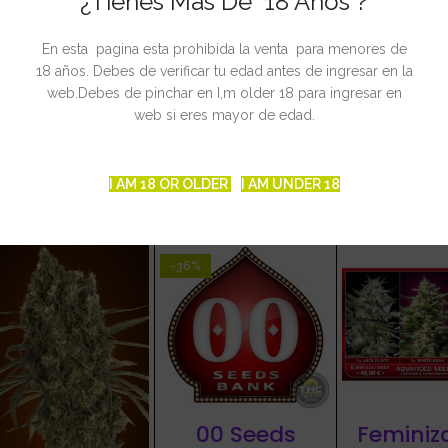
¿Tienes Mas De 18 Años ?
En esta pagina esta prohibida la venta para menores de
18 años. Debes de verificar tu edad antes de ingresar en la
web.Debes de pinchar en I,m older 18 para ingresar en
web si eres mayor de edad.
I AM 18 OR OLDER
I AM UNDER 18
CIONADOS
-36%
00 Seeds
Feminiz