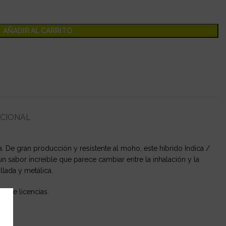
AÑADIR AL CARRITO
ICIONAL
a. De gran producción y resistente al moho, este híbrido Indica /
un sabor increible que parece cambiar entre la inhalación y la
llada y metálica.
 de licencias.