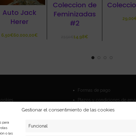
Coleccion de
Colecci
Auto Jack
Feminizadas
Herer
#2
€
€
14,98
€
23,50
€
Formas de pago
Cookies
Plazos y condiciones de env
privacidad
Politica de devoluciones
Gestionar el consentimiento de las cookies
s para
Funcional
estas
ón o las