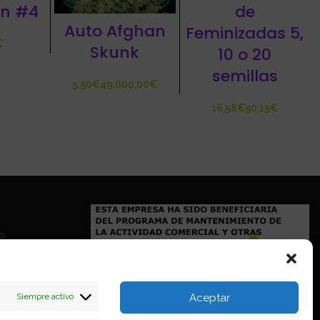
on #4
de
Auto Afghan
Feminizadas 5,
€
Skunk
10 o 20
semillas
€
€
€
€
io
Siempre activo
Aceptar