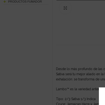
PRODUCTOS FUMADOR
Click to enlarge
Desde lo más profundo de las col
Sativa será tu mejor aliado en l
exhalación: se transforma de una
Lambo™ es la variedad anterio
Tipo: 2/3 Sativa 1/3 Indica
Cruce: Jamaican Haze x Jamaica