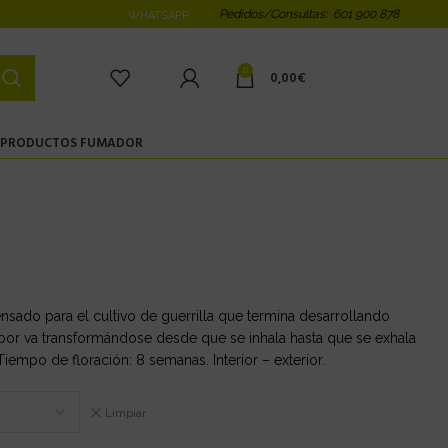
Pedidos/Consultas: 601 900 878
WHATSAPP
0
0,00
€
PRODUCTOS FUMADOR
ensado para el cultivo de guerrilla que termina desarrollando
abor va transformándose desde que se inhala hasta que se exhala
iempo de floración: 8 semanas. Interior – exterior.
Limpiar