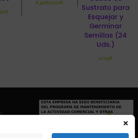
€
€
Sustrato para
€
Esquejar y
Germinar
Semillas (24
Uds.)
€
io