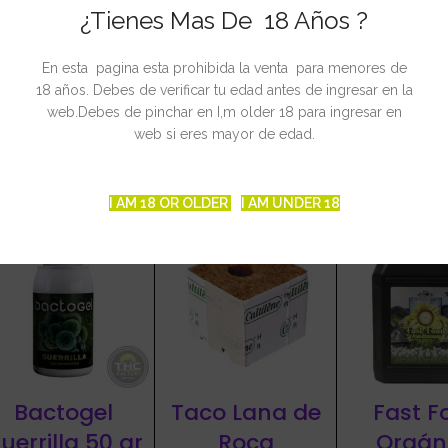
nda
¿Tienes Mas De 18 Años ?
dor
En esta pagina esta prohibida la venta para menores de
18 años. Debes de verificar tu edad antes de ingresar en la
web.Debes de pinchar en I,m older 18 para ingresar en
web si eres mayor de edad.
CIONADOS
I AM 18 OR OLDER
I AM UNDER 18
Bactogel
Taco Lana de
Fast F
uerrilla 50 gr
Roca
Orgán