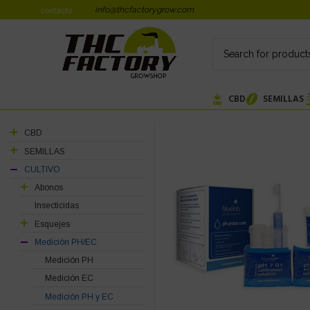
info@thcfactorygrow.com
contacto
CBD
SEMILLAS
CBD
SEMILLAS
CULTIVO
Abonos
Insecticidas
Esquejes
Medición PH/EC
Medición PH
Medición EC
Medición PH y EC