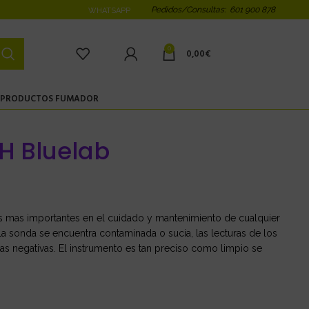
Pedidos/Consultas: 601 900 878
WHATSAPP
0
0,00
€
PRODUCTOS FUMADOR
pH Bluelab
es mas importantes en el cuidado y mantenimiento de cualquier
la sonda se encuentra contaminada o sucia, las lecturas de los
s negativas. El instrumento es tan preciso como limpio se