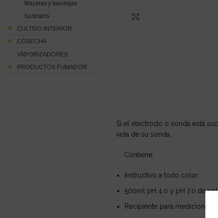
Macetas y bandejas
Sustratos
Click to enlarge
CULTIVO INTERIOR
COSECHA
VAPORIZADORES
PRODUCTOS FUMADOR
Si el electrodo o sonda está su
vida de su sonda.
Contiene:
Instructivo a todo color
500ml pH 4.0 y pH 7.0 de sol
Recipiente para mediciones