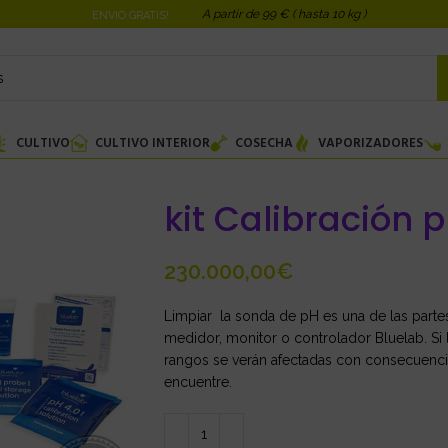
A partir de 99 € ( hasta 10 kg )
ENVIO GRATIS!
CULTIVO
CULTIVO INTERIOR
COSECHA
VAPORIZADORES
kit Calibración 
€
Limpiar la sonda de pH es una de las part
medidor, monitor o controlador Bluelab. Si 
rangos se verán afectadas con consecuencia
encuentre.