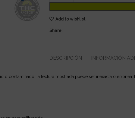
Add to wishlist
Share:
DESCRIPCIÓN
INFORMACIÓN AD
cio o contaminado, la lectura mostrada puede ser inexacta o errónea. 
ución para calibración