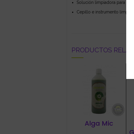
Solución limpiadora para so
Cepillo e instrumento limpia
PRODUCTOS RELA
Alga Mic
G