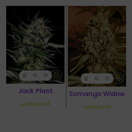
Jack Plant
Somango Widow
€
€
€
€