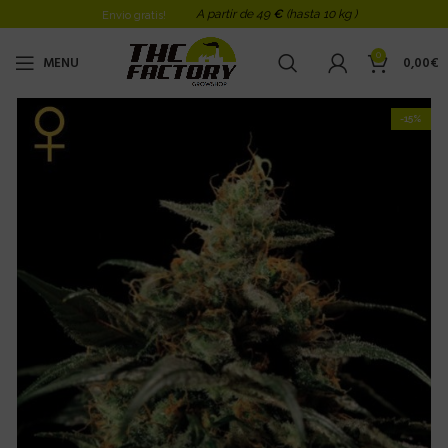
A partir de 49
€
(hasta 10 kg )
Envio gratis!
0
MENU
0,00
€
-15%