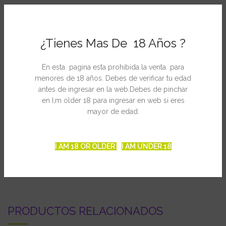
Ficha Técnica
Tipo: Interior y exterior
¿Tienes Mas De 18 Años ?
Sexo: Feminizada
Genética: Principal índica
En esta pagina esta prohibida la venta para
menores de 18 años. Debes de verificar tu edad
Floración: 60 a 70
antes de ingresar en la web.Debes de pinchar
Cosecha: OCT 16 a 31
en I,m older 18 para ingresar en web si eres
mayor de edad.
I AM 18 OR OLDER
I AM UNDER 18
INFORMACIÓN ADICIONAL
PRODUCTOS RELACIONADOS