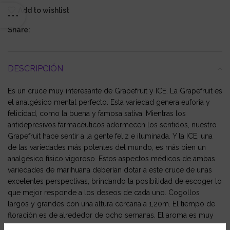
Add to wishlist
Share:
DESCRIPCIÓN
Es un cruce muy interesante de Grapefruit y ICE. La Grapefruit es
el analgésico mental perfecto. Esta variedad genera euforia y
felicidad, como la buena y famosa sativa. Mientras los
antidepresivos farmacéuticos adormecen los sentidos, nuestro
Grapefruit hace sentir a la gente feliz e iluminada. Y la ICE, una
de las variedades más potentes del mundo, es más bien un
analgésico físico vigoroso. Estos aspectos médicos de ambas
variedades de marihuana deberían dotar a este cruce de unas
excelentes perspectivas, brindando la posibilidad de escoger lo
que mejor responde a los deseos de cada uno. Cogollos
largos y grandes con una altura cercana a 1,20m. El tiempo de
floración es de alrededor de ocho semanas. El aroma es muy
especial: la fragancia afrutada de la Grapefruit sumada a la del