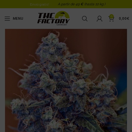
A partir de 49
€
(hasta 10 kg )
Envio gratis!
0
MENU
0,00
€