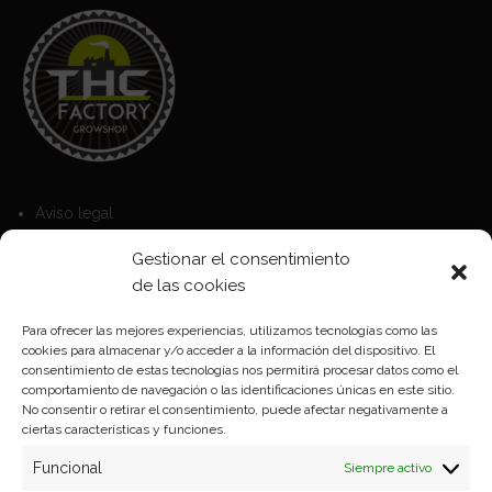
Aviso legal
Política de Cookies
Gestionar el consentimiento
Política de privacidad
de las cookies
Para ofrecer las mejores experiencias, utilizamos tecnologías como las
cookies para almacenar y/o acceder a la información del dispositivo. El
Formas de pago
consentimiento de estas tecnologías nos permitirá procesar datos como el
comportamiento de navegación o las identificaciones únicas en este sitio.
Plazos y condiciones de envio
No consentir o retirar el consentimiento, puede afectar negativamente a
ciertas características y funciones.
Politica de devoluciones
Funcional
Siempre activo