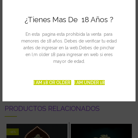
hachís negro de la ICE.
Ficha Técnica
¿Tienes Mas De 18 Años ?
Tiempo de floración: 60 días
Altura: 0,80 – 1 m
Cosecha: 80 días
En esta pagina esta prohibida la venta para
Rendimiento: Alto
menores de 18 años. Debes de verificar tu edad
Sabor / Olor: olor dulce fuerte y sabor a hachís negro, muy
antes de ingresar en la web.Debes de pinchar
medicinal
en I,m older 18 para ingresar en web si eres
mayor de edad.
INFORMACIÓN ADICIONAL
I AM 18 OR OLDER
I AM UNDER 18
PRODUCTOS RELACIONADOS
-15%