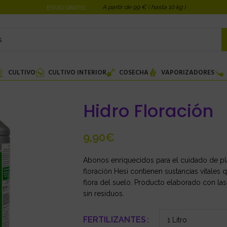
A partir de 99 € ( hasta 10 kg )
ENVIO GRATIS!
CULTIVO
CULTIVO INTERIOR
COSECHA
VAPORIZADORES
Hidro Floración
€
Abonos enriquecidos para el cuidado de pla
floración Hesi contienen sustancias vitales 
flora del suelo. Producto elaborado con las
sin residuos.
FERTILIZANTES