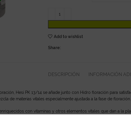
Add to wishlist
Share:
DESCRIPCIÓN
INFORMACIÓN AD
loración, Hesi PK 13/14 se añade junto con Hidro floración para satis
cla de materias vitales especialmente ajustada a la fase de floración.
enriquecidos con vitaminas y otros elementos vitales que dan a la pl
lan el desarrollo de microorganismos en el medio ambiente. Un medio
ntienen microbios biológicos.