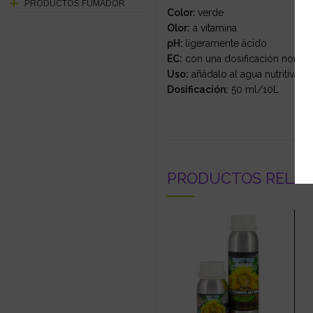
PRODUCTOS FUMADOR
Color:
verde
Olor:
a vitamina
pH:
ligeramente ácido
EC:
con una dosificación normal
Uso:
añádalo al agua nutritiva du
Dosificación:
50 ml/10L
PRODUCTOS RELA