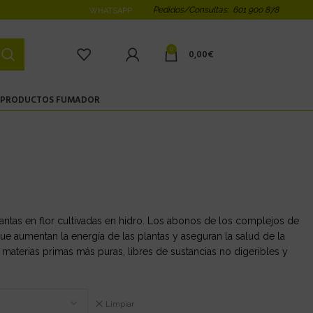
Pedidos/Consultas: 601 900 878
WHATSAPP
0
0,00
€
PRODUCTOS FUMADOR
ntas en flor cultivadas en hidro. Los abonos de los complejos de
que aumentan la energía de las plantas y aseguran la salud de la
 materias primas más puras, libres de sustancias no digeribles y
Limpiar