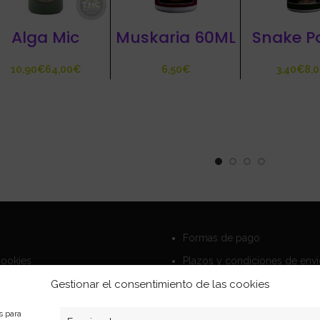
Alga Mic
Muskaria 60ML
Snake P
€
€
€
€
Formas de pago
Cookies
Plazos y condiciones de env
privacidad
Politica de devoluciones
Gestionar el consentimiento de las cookies
s para