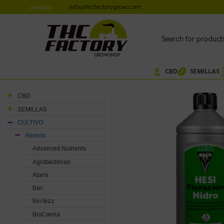
info@thcfactorygrow.com
contacto
CBD
SEMILLAS
CBD
SEMILLAS
CULTIVO
Abonos
Advanced Nutrients
Agrobacterias
Atami
Bac
Bio bizz
BioCanna