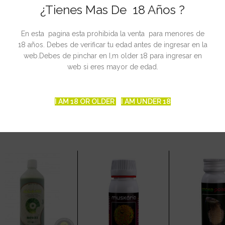
¿Tienes Mas De 18 Años ?
En esta pagina esta prohibida la venta para menores de
 EC entre 1.6 y 2.1 mS/cm (dependiente del agua del grifo)
18 años. Debes de verificar tu edad antes de ingresar en la
rante la floración
web.Debes de pinchar en I,m older 18 para ingresar en
web si eres mayor de edad.
I AM 18 OR OLDER
I AM UNDER 18
CIONADOS