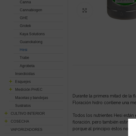
Canna
Cannabiogen
Click to enlarge
GHE
Grotek
Kaya Solutions
Guanokalong
Hesi
Trabe
Agrobeta
Insecticidas
Esquejes
Medición PH/EC
Durante la primera mitad de la f
Macetas y bandejas
Floración hidro contiene una mez
Sustratos
CULTIVO INTERIOR
Todos los nutrientes Hesi están 
COSECHA
floración, pero también estimu
porque al principio éstos no co
VAPORIZADORES