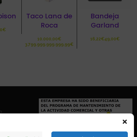
oison
Taco Lana de
Bandeja
Roca
Garland
€
€
€
€
€
io