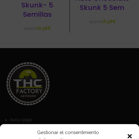
Skunk- 5
Skunk 5 Sem
Semillas
16,58
€
19,50
€
16,58
€
19,50
€
Aviso legal
Política de Cookies
Gestionar el consentimiento