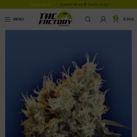
A partir de 49
€
(hasta 10 kg )
Envio gratis!
0
MENU
0,00
€