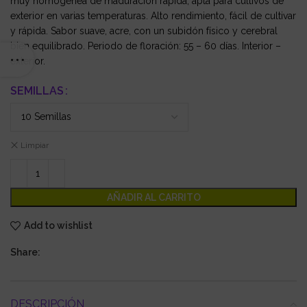
muy homogénea de maduración rápida, apta para cultivos de
exterior en varias temperaturas. Alto rendimiento, fácil de cultivar
y rápida. Sabor suave, acre, con un subidón físico y cerebral
bien equilibrado. Periodo de floración: 55 – 60 días. Interior –
exterior.
SEMILLAS
Limpiar
AÑADIR AL CARRITO
Add to wishlist
Share:
DESCRIPCIÓN