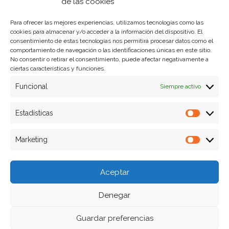
Política de privacidad
de las cookies
Para ofrecer las mejores experiencias, utilizamos tecnologías como las
cookies para almacenar y/o acceder a la información del dispositivo. El
Formas de pago
consentimiento de estas tecnologías nos permitirá procesar datos como el
comportamiento de navegación o las identificaciones únicas en este sitio.
Plazos y condiciones de envio
No consentir o retirar el consentimiento, puede afectar negativamente a
ciertas características y funciones.
Politica de devoluciones
Funcional
Siempre activo
Estadísticas
Estadíst
Marketing
Marketi
Aceptar
Denegar
Guardar preferencias