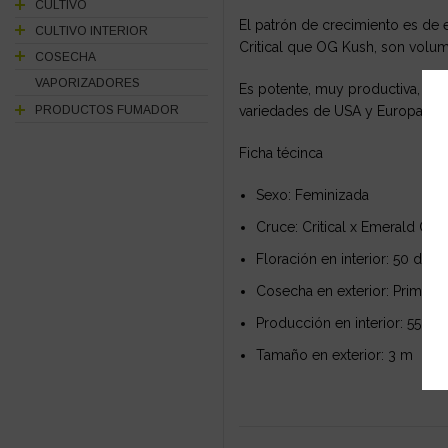
CULTIVO
El patrón de crecimiento es de e
CULTIVO INTERIOR
Critical que OG Kush, son volum
COSECHA
VAPORIZADORES
Es potente, muy productiva, y e
PRODUCTOS FUMADOR
variedades de USA y Europa.
Ficha técinca
Sexo: Feminizada
Cruce: Critical x Emerald OG
Floración en interior: 50 días
Cosecha en exterior: Primer
Producción en interior: 550g
Tamaño en exterior: 3 m