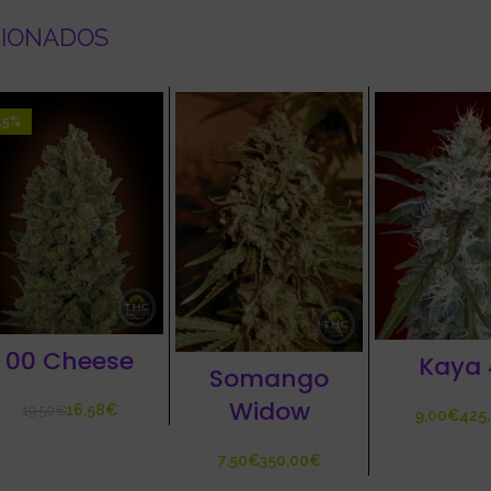
CIONADOS
15%
00 Cheese
Kaya 
Somango
Widow
16,58
€
19,50
€
€
€
€