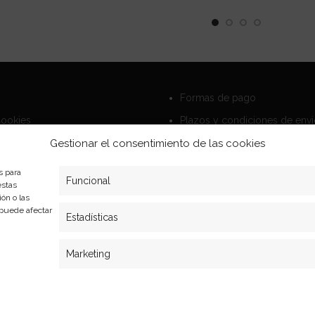
Formas de pago
Cookies
Plazos y condiciones de env
Gestionar el consentimiento de las cookies
privacidad
Politica de devoluciones
s para
Funcional
estas
ón o las
, puede afectar
Estadísticas
Marketing