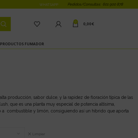
Pedidos/Consultas: 601 900 878
WHATSAPP
0
0,00
€
PRODUCTOS FUMADOR
alta producción, sabor dulce, y la rapidez de floración típica de las
sh, que es una planta muy especial de potencia altísima,
a combustible y limón, consiguiendo así un hibrido que aporta
Limpiar