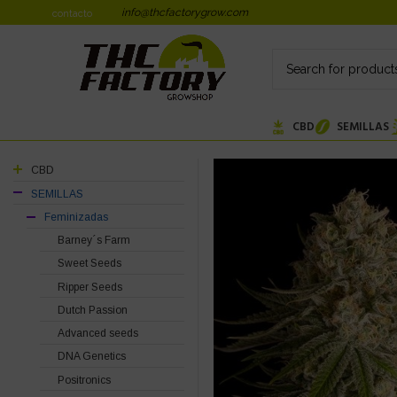
info@thcfactorygrow.com
contacto
CBD
SEMILLAS
CBD
SEMILLAS
Feminizadas
Barney´s Farm
Sweet Seeds
Ripper Seeds
Dutch Passion
Advanced seeds
DNA Genetics
Positronics