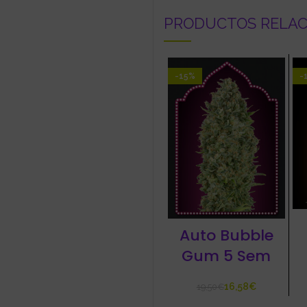
PRODUCTOS RELA
-15%
-
Auto Bubble
Gum 5 Sem
16,58
€
19,50
€