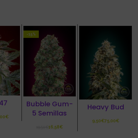
-15%
47
Bubble Gum-
Heavy Bud
5 Semillas
€
€
€
16,58
€
19,50
€