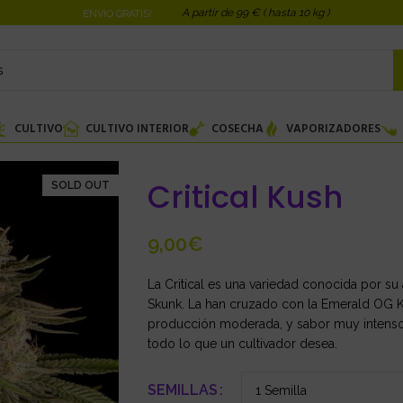
A partir de 99 € ( hasta 10 kg )
ENVIO GRATIS!
CULTIVO
CULTIVO INTERIOR
COSECHA
VAPORIZADORES
Critical Kush
SOLD OUT
€
La Critical es una variedad conocida por su 
Skunk. La han cruzado con la Emerald OG Ku
producción moderada, y sabor muy intenso 
todo lo que un cultivador desea.
SEMILLAS