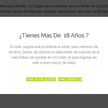
structura abierta, con largas ramas laterales que se llenan de cogoll
inosos, llenos de estigmas naranjas, esponjosos, de color verde clar
l sabor es fuerte y muy marcado, dulce y afrutado con notas finales 
¿Tienes Mas De 18 Años ?
En esta pagina esta prohibida la venta para menores de
18 años. Debes de verificar tu edad antes de ingresar en la
 Kush
web.Debes de pinchar en I,m older 18 para ingresar en
web si eres mayor de edad.
a semana de octubre
/m2
I AM 18 OR OLDER
I AM UNDER 18