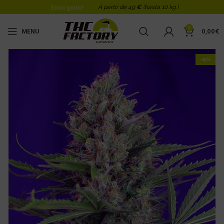
A partir de 49
€
(hasta 10 kg )
Envio gratis!
0
MENU
0,00
€
-15%