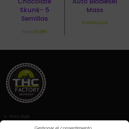
Chocolate
Auto Biodiesel
Skunk- 5
Mass
Semillas
€
€
16,58
€
19,50
€
Aviso legal
Política de Cookies
Gestionar el consentimiento