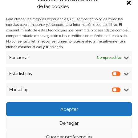
Política de privacidad
de las cookies
Para ofrecer las mejores experiencias, utilizamos tecnologías como las
cookies para almacenar y/o acceder a la información del dispositivo. El
Formas de pago
consentimiento de estas tecnologías nos permitirá procesar datos como el
comportamiento de navegación o las identificaciones únicas en este sitio.
Plazos y condiciones de envio
No consentir o retirar el consentimiento, puede afectar negativamente a
ciertas características y funciones.
Politica de devoluciones
Funcional
Siempre activo
Estadísticas
Estadíst
Marketing
Marketi
Aceptar
Denegar
Guardar preferencias