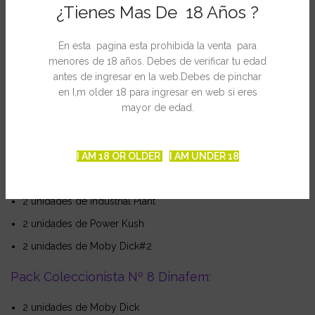
¿Tienes Mas De 18 Años ?
2 unidades de Critical + 2.0
2 unidades de Critical Jack
En esta pagina esta prohibida la venta para
menores de 18 años. Debes de verificar tu edad
Pack Coleccionista Nº 6 Dinafem:
antes de ingresar en la web.Debes de pinchar
en I,m older 18 para ingresar en web si eres
2 unidades de Santa Sativa
mayor de edad.
2 unidades de Royale Haze
2 unidades de Super Silver
I AM 18 OR OLDER
I AM UNDER 18
Pack Coleccionista Nº 7 Dinafem:
2 unidades de Industrial Plant
2 unidades de Power Kush
2 unidades de Moby Dick#2
Pack Coleccionista Nº 8 Dinafem:
2 unidades de Moby Dick