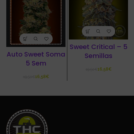
Sweet Critical – 5
Auto Sweet Soma
Semillas
5 Sem
16,58
€
19,50
€
16,58
€
19,50
€