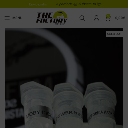
A partir de 49
€
(hasta 10 kg )
Envio gratis!
0
MENU
0,00
€
SOLD OUT