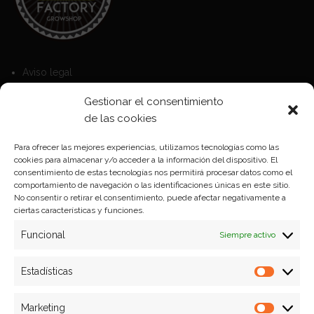
Aviso legal
Política de Cookies
Gestionar el consentimiento
Política de privacidad
de las cookies
Para ofrecer las mejores experiencias, utilizamos tecnologías como las
cookies para almacenar y/o acceder a la información del dispositivo. El
Formas de pago
consentimiento de estas tecnologías nos permitirá procesar datos como el
comportamiento de navegación o las identificaciones únicas en este sitio.
Plazos y condiciones de envio
No consentir o retirar el consentimiento, puede afectar negativamente a
ciertas características y funciones.
Politica de devoluciones
Funcional
Siempre activo
Estadísticas
Estadíst
Marketing