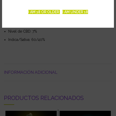
Floración interior: 9 semanas
I AM 18 OR OLDER
I AM UNDER 18
Floración exterior: principios de Octubre
Nivel de THC: 7%
Nivel de CBD: 7%
Indica/Sativa: 60/40%
INFORMACIÓN ADICIONAL
PRODUCTOS RELACIONADOS