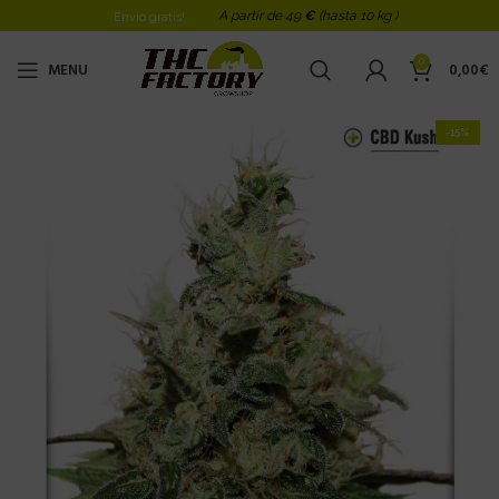
A partir de 49
€
(hasta 10 kg )
Envio gratis!
0
MENU
0,00
€
-15%