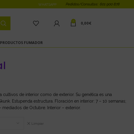
Pedidos/Consultas: 601 900 878
WHATSAPP
0
0,00
€
PRODUCTOS FUMADOR
al
 a cultivos de interior como de exterior. Su genética es una
kunk. Estupenda estructura. Floración en interior: 7 – 10 semanas;
 mediados de Octubre. Interior – exterior.
Limpiar