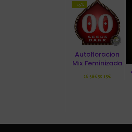
-15%
Autofloracion
Mix Feminizada
€
€