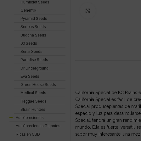
Humboldt Seeds
Genehtik
Click to enlarge
Pyramid Seeds
Serious Seeds
Buddha Seeds
00 Seeds
Sensi Seeds
Paradise Seeds
Dr Underground
Eva Seeds
Green House Seeds
California Special de KC Brains
Medical Seeds
California Special es fácil de c
Reggae Seeds
Special produceplantas de marih
Strain Hunters
espacio y luz para desarrollarse
Autoflorecientes
Special, tendrá un gran rendimi
Autoflorecientes Gigantes
mundo. Ella es fuerte, versátil, 
sabor muy interesante, una mezc
Ricas en CBD