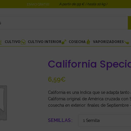
A partir de 99 € ( hasta 10 kg )
ENVIO GRATIS!
CULTIVO
CULTIVO INTERIOR
COSECHA
VAPORIZADORES
California Speci
€
California es una Indica que se adapta tanto
California original de América cruzada con S
cosecha en exterior: finales de Septiembre –
SEMILLAS