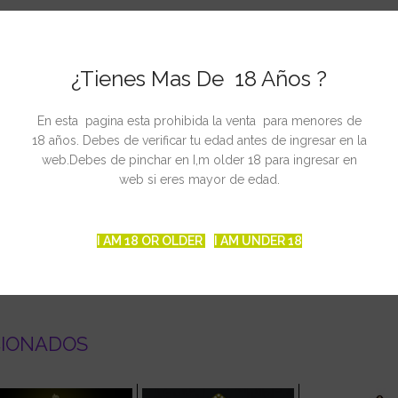
¿Tienes Mas De 18 Años ?
gular
En esta pagina esta prohibida la venta para menores de
.
18 años. Debes de verificar tu edad antes de ingresar en la
iembre-mediados octubre
web.Debes de pinchar en I,m older 18 para ingresar en
web si eres mayor de edad.
ta.
I AM 18 OR OLDER
I AM UNDER 18
CIONADOS