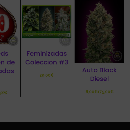
eds
Feminizadas
on de
Coleccion #3
Auto Black
adas
€
Diesel
€
€
98
€