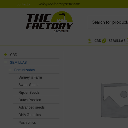
info@thcfactorygrow.com
contacto
CBD
SEMILLAS
CBD
SEMILLAS
Feminizadas
Barney´s Farm
Sweet Seeds
Ripper Seeds
Dutch Passion
Advanced seeds
DNA Genetics
Positronics