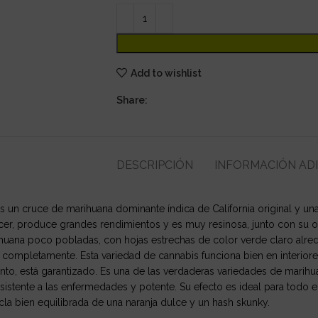
Add to wishlist
Share:
DESCRIPCIÓN
INFORMACIÓN AD
 es un cruce de marihuana dominante índica de California original y u
recer, produce grandes rendimientos y es muy resinosa, junto con su 
uana poco pobladas, con hojas estrechas de color verde claro alreded
 completamente. Esta variedad de cannabis funciona bien en interiore
ento, está garantizado. Es una de las verdaderas variedades de mari
resistente a las enfermedades y potente. Su efecto es ideal para todo el
la bien equilibrada de una naranja dulce y un hash skunky.