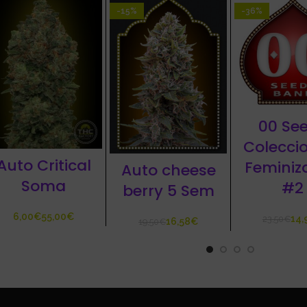
-15%
-36%
00 Se
Colecci
Auto Critical
Feminiz
Auto cheese
Soma
#2
berry 5 Sem
€
€
14,
23,50
€
16,58
€
19,50
€