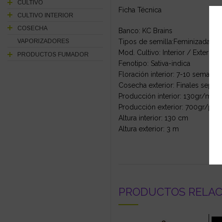
CULTIVO
Ficha Técnica
CULTIVO INTERIOR
COSECHA
Banco: KC Brains
Tipos de semilla:Feminizada-re
VAPORIZADORES
Mod. Cultivo: Interior / Exterior
PRODUCTOS FUMADOR
Fenotipo: Sativa-indica
Floración interior: 7-10 semanas
Cosecha exterior: Finales sept
Producción interior: 130gr/m2
Producción exterior: 700gr/plan
Altura interior: 130 cm
Altura exterior: 3 m
PRODUCTOS RELA