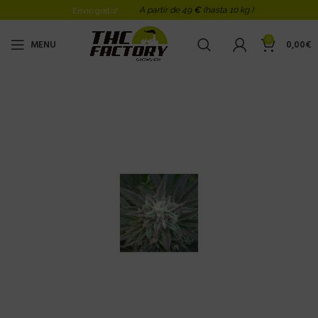
A partir de 49
€
(hasta 10 kg )
Envio gratis!
0
MENU
0,00
€