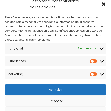
Gestionar el consentimiento
Política de privacidad
de las cookies
Para ofrecer las mejores experiencias, utilizamos tecnologías como las
cookies para almacenar y/o acceder a la información del dispositivo. El
Formas de pago
consentimiento de estas tecnologías nos permitirá procesar datos como el
comportamiento de navegación o las identificaciones únicas en este sitio.
Plazos y condiciones de envio
No consentir o retirar el consentimiento, puede afectar negativamente a
ciertas características y funciones.
Politica de devoluciones
Funcional
Siempre activo
Estadísticas
Estadíst
Marketing
Marketi
Aceptar
Denegar