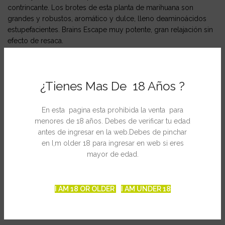
contrincante. Los brotes de esta planta de marihuana son
grandes y robustos, aromático y dulce, lleno deaminoácidos
estupefacientes. Brains Escape muy potente, gran relajación sin
efecto de resaca.
Ficha Técnica
Banco: KC Brains
¿Tienes Mas De 18 Años ?
Tipos de semilla:Feminizada-regular
Mod. Cultivo: Interior / Exterior
En esta pagina esta prohibida la venta para
Fenotipo: Indica
menores de 18 años. Debes de verificar tu edad
Altura interior: 150cm
antes de ingresar en la web.Debes de pinchar
Altura exterior: 2 m
en I,m older 18 para ingresar en web si eres
Floración interior: 6-9 semanas.
mayor de edad.
Floración exterior: 11 semanas
Producción interior: 180 gr/m2
Producción exterior: 800gr/planta
I AM 18 OR OLDER
I AM UNDER 18
THC: 18-20%