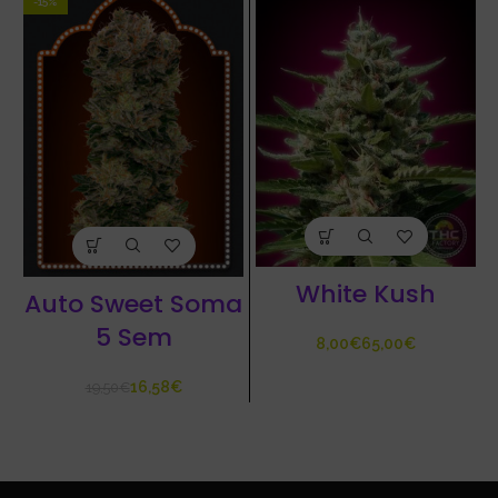
-15%
White Kush
Auto Sweet Soma
5 Sem
€
€
16,58
€
19,50
€