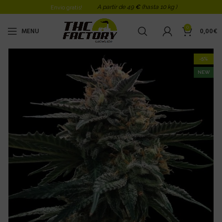
A partir de 49
€
(hasta 10 kg )
Envio gratis!
0
MENU
0,00
€
-5%
NEW