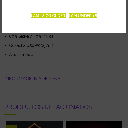
Semillas feminizadas
I AM 18 OR OLDER
I AM UNDER 18
Genética: Tangie x Sorbet
Floración: 8-9 semanas
60% Sativa / 40% Indica
Cosecha: 450-500g/m2
Altura: media
INFORMACIÓN ADICIONAL
PRODUCTOS RELACIONADOS