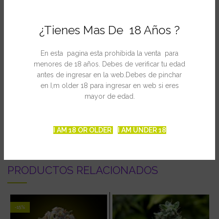
Feminizada: si
Medicinal: si
¿Tienes Mas De 18 Años ?
Efecto: high (edificante), pero stoned (relajante)
Duración de la floración: 9 – 11 semanas
Producción: 400 – 500 (g/m² en SOG)
En esta pagina esta prohibida la venta para
Sabor: acre y afrutado
menores de 18 años. Debes de verificar tu edad
Altura: media
antes de ingresar en la web.Debes de pinchar
Indica / Sativa: híbrido
en I,m older 18 para ingresar en web si eres
mayor de edad.
INFORMACIÓN ADICIONAL
I AM 18 OR OLDER
I AM UNDER 18
PRODUCTOS RELACIONADOS
-15%