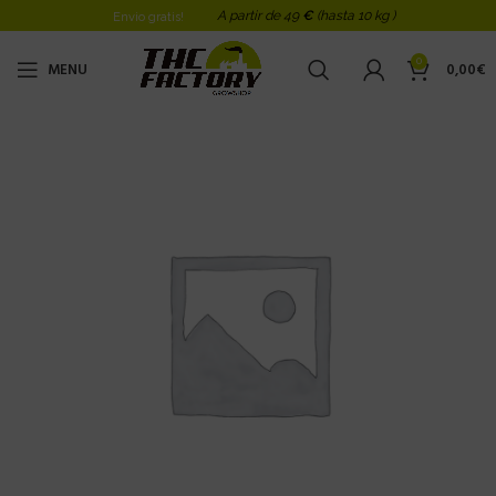
A partir de 49
€
(hasta 10 kg )
Envio gratis!
0
MENU
0,00
€