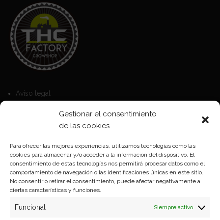
Aviso legal
Política de Cookies
Gestionar el consentimiento
Política de privacidad
de las cookies
Para ofrecer las mejores experiencias, utilizamos tecnologías como las
cookies para almacenar y/o acceder a la información del dispositivo. El
Formas de pago
consentimiento de estas tecnologías nos permitirá procesar datos como el
comportamiento de navegación o las identificaciones únicas en este sitio.
Plazos y condiciones de envio
No consentir o retirar el consentimiento, puede afectar negativamente a
ciertas características y funciones.
Politica de devoluciones
Funcional
Siempre activo