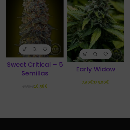
Sweet Critical – 5
Early Widow
Semillas
€
€
16,58
€
19,50
€