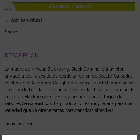
AÑADIR AL CARRITO
Add to wishlist
Share:
DESCRIPCIÓN
La madre de Nirvana Blackberry, Black Domino, era un clon
enviado a los Países Bajos desde la región de Seattle. Su padre
es el propio Raspberry Cough de Nirvana. En este híbrido se ha
preservado bien la estructura espesa de las hojas de Domino. El
humo de Blackberry es denso y pesado, con un toque de
sabores Sativa asiáticos. La producción es muy buena para una
variedad que ya ofrece tantas características atractivas.
Ficha Técnica
White strain: si