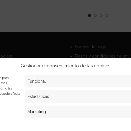
Formas de pago
Cookies
Plazos y condiciones de env
privacidad
Politica de devoluciones
Gestionar el consentimiento de las cookies
s para
Funcional
estas
ón o las
, puede afectar
Estadísticas
Marketing