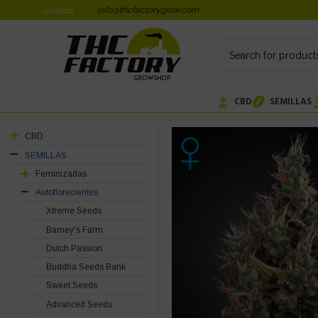
info@thcfactorygrow.com
contacto
CBD
SEMILLAS
CBD
SEMILLAS
Feminizadas
Autoflorecientes
Xtreme Seeds
Barney's Farm
Dutch Passion
Buddha Seeds Bank
Sweet Seeds
Advanced Seeds