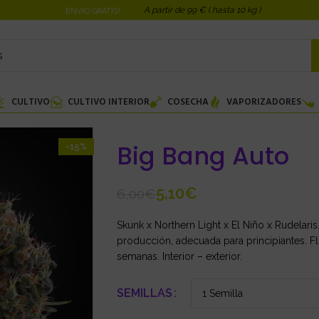
A partir de 99 € ( hasta 10 kg )
ENVIO GRATIS!
CULTIVO
CULTIVO INTERIOR
COSECHA
VAPORIZADORES
Big Bang Auto
-15%
5,10
€
6,00
€
Skunk x Northern Light x El Niño x Rudelari
producción, adecuada para principiantes. Flo
semanas. Interior – exterior.
SEMILLAS