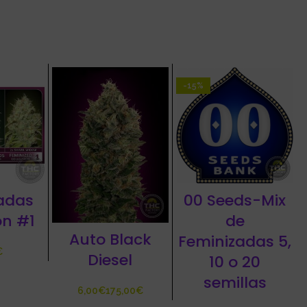
-15%
adas
00 Seeds-Mix
on #1
de
Auto Black
Feminizadas 5,
€
Diesel
10 o 20
semillas
€
€