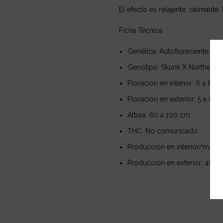
El efecto es relajante, calmante. 
Ficha Técnica
Genética: Autofloreciente fem
Genotipo: Skunk X Northern Li
Floración en interior: 6 a 8 
Floración en exterior: 5 a 6 
Altura: 60 a 100 cm
THC: No comunicado
Producción en interior/m2: 9
Producción en exterior: 45 gr