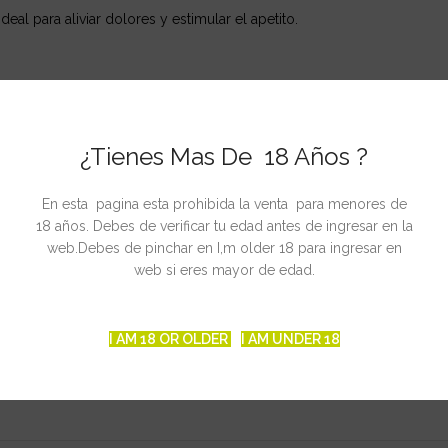
Ideal para aliviar dolores y estimular el apetito.
inizada
ght X El Niño X Ruderalis
¿Tienes Mas De 18 Años ?
semanas
semanas
En esta pagina esta prohibida la venta para menores de
18 años. Debes de verificar tu edad antes de ingresar en la
web.Debes de pinchar en I,m older 18 para ingresar en
web si eres mayor de edad.
00 gr
 por planta
I AM 18 OR OLDER
I AM UNDER 18