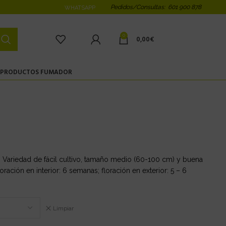
Pedidos/Consultas: 601 900 878
WHATSAPP
0
0,00
€
PRODUCTOS FUMADOR
s. Variedad de fácil cultivo, tamaño medio (60-100 cm) y buena
ración en interior: 6 semanas; floración en exterior: 5 – 6
Limpiar