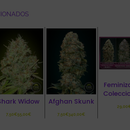
CIONADOS
Feminiz
Colecci
Shark Widow
Afghan Skunk
€
€
€
€