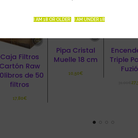
I AM 18 OR OLDER
I AM UNDER 18
Pipa Cristal
Encend
Caja Filtros
Muelle 18 cm
Triple P
Cartón Raw
Fuzi
0libros de 50
€
filtros
27,
31,00
€
€