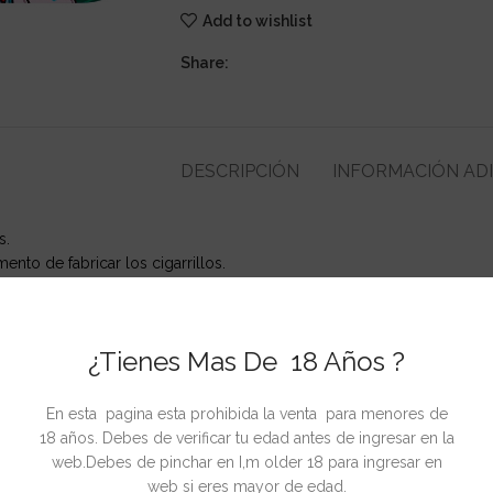
Add to wishlist
Share:
DESCRIPCIÓN
INFORMACIÓN AD
s.
ento de fabricar los cigarrillos.
¿Tienes Mas De 18 Años ?
CIONADOS
En esta pagina esta prohibida la venta para menores de
18 años. Debes de verificar tu edad antes de ingresar en la
web.Debes de pinchar en I,m older 18 para ingresar en
web si eres mayor de edad.
-12%