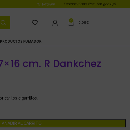
Pedidos/Consultas: 601 900 878
WHATSAPP
0
0,00
€
PRODUCTOS FUMADOR
7×16 cm. R Dankchez
icar los cigarrillos.
AÑADIR AL CARRITO