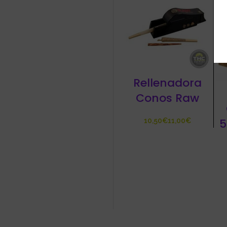
Rellenadora
Conos Raw
5
€
€