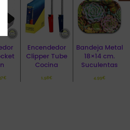
edor
Encendedor
Bandeja Metal
ocket
Clipper Tube
18×14 cm.
ón
Cocina
Suculentas
37
€
€
€