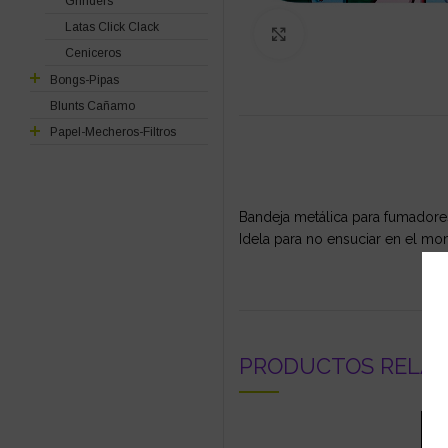
Grinders
Latas Click Clack
Click to enlarge
Ceniceros
Bongs-Pipas
Blunts Cañamo
Papel-Mecheros-Filtros
Bandeja metálica para fumadore
Idela para no ensuciar en el mom
PRODUCTOS RELA