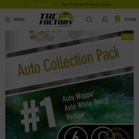
A partir de 49
€
(hasta 10 kg )
Envio gratis!
0
MENU
0,00
€
-15%