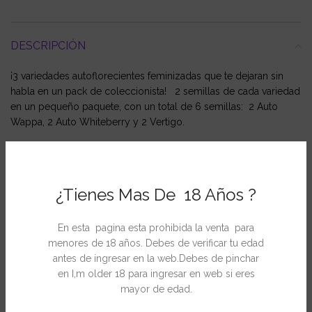
DESCRIPCIÓN
¡3 variedades autoflorecientes feminizadas que te dejaran sin
habla en un pack de coleccionista! 2 semillas de cada variedad
en un pequeño paquete, con un total de 6 semillas: 2 Auto
Wappa, 2 Auto Whiteberry y 2 Vertigo.
INFORMACIÓN ADICIONAL
¿Tienes Mas De 18 Años ?
En esta pagina esta prohibida la venta para
menores de 18 años. Debes de verificar tu edad
PRODUCTOS RELACIONADOS
antes de ingresar en la web.Debes de pinchar
en I,m older 18 para ingresar en web si eres
mayor de edad.
-15%