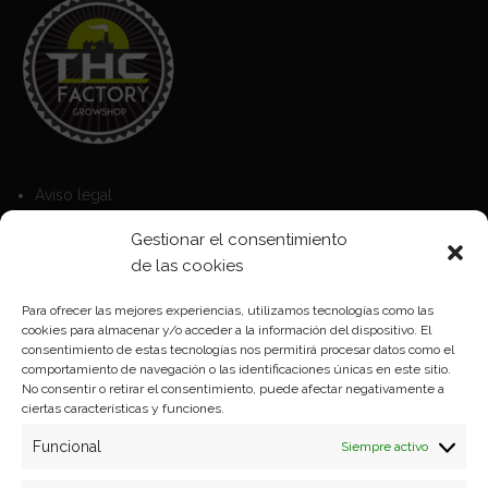
Aviso legal
Política de Cookies
Gestionar el consentimiento
Política de privacidad
de las cookies
Para ofrecer las mejores experiencias, utilizamos tecnologías como las
cookies para almacenar y/o acceder a la información del dispositivo. El
Formas de pago
consentimiento de estas tecnologías nos permitirá procesar datos como el
comportamiento de navegación o las identificaciones únicas en este sitio.
Plazos y condiciones de envio
No consentir o retirar el consentimiento, puede afectar negativamente a
ciertas características y funciones.
Politica de devoluciones
Funcional
Siempre activo