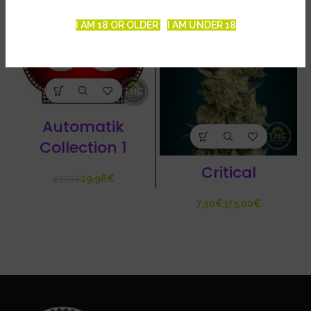
I AM 18 OR OLDER
I AM UNDER 18
Automatik
Collection 1
Critical
19,98
€
23,50
€
€
€