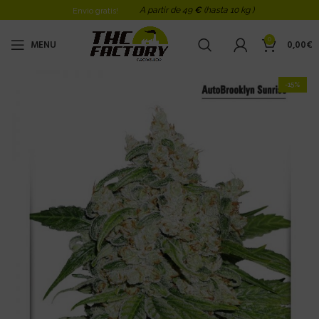
A partir de 49
€
(hasta 10 kg )
Envio gratis!
0
MENU
0,00
€
-15%