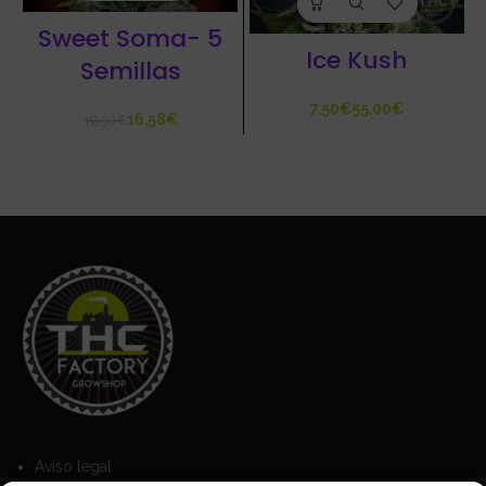
Sweet Soma- 5
Ice Kush
Semillas
€
€
16,58
€
19,50
€
Aviso legal