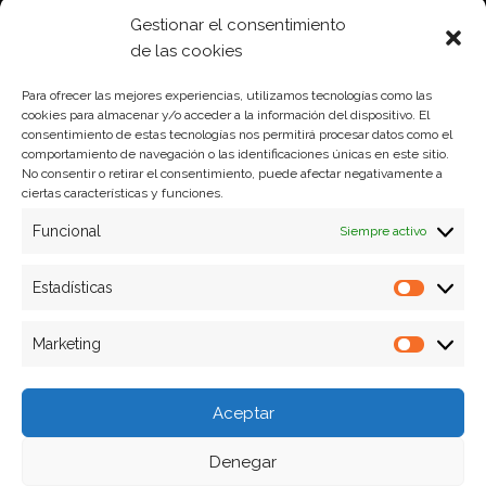
Política de Cookies
Gestionar el consentimiento
Política de privacidad
de las cookies
Para ofrecer las mejores experiencias, utilizamos tecnologías como las
cookies para almacenar y/o acceder a la información del dispositivo. El
Formas de pago
consentimiento de estas tecnologías nos permitirá procesar datos como el
comportamiento de navegación o las identificaciones únicas en este sitio.
Plazos y condiciones de envio
No consentir o retirar el consentimiento, puede afectar negativamente a
ciertas características y funciones.
Politica de devoluciones
Funcional
Siempre activo
Estadísticas
Estadíst
Marketing
Marketi
Aceptar
Denegar