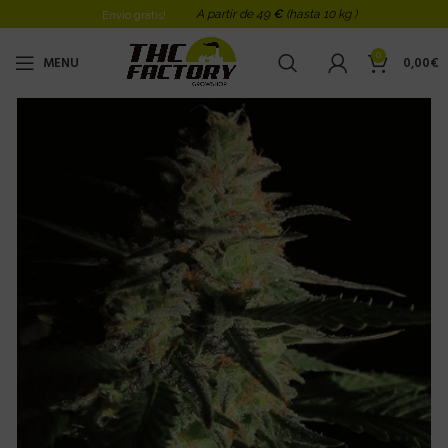
A partir de 49
€
(hasta 10 kg )
Envio gratis!
0
MENU
0,00
€