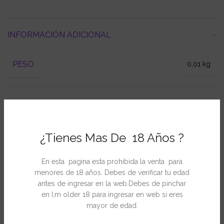
INFORMACIÓN ADICIONAL
PESO
0,01 kg
SEMILLAS
10 Semillas
¿Tienes Mas De 18 Años ?
En esta pagina esta prohibida la venta para
PRODUCTOS RELACIONADOS
menores de 18 años. Debes de verificar tu edad
antes de ingresar en la web.Debes de pinchar
en I,m older 18 para ingresar en web si eres
-15%
-15%
mayor de edad.