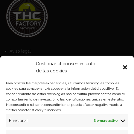
Aviso legal
Política de Cookies
Gestionar el consentimiento
Política de privacidad
de las cookies
Para ofrecer las mejores experiencias, utilizamos tecnologías como las
cookies para almacenar y/o acceder a la información del dispositivo. El
Formas de pago
consentimiento de estas tecnologías nos permitirá procesar datos como el
comportamiento de navegación o las identificaciones únicas en este sitio.
Plazos y condiciones de envio
No consentir o retirar el consentimiento, puede afectar negativamente a
ciertas características y funciones.
Politica de devoluciones
Funcional
Siempre activo