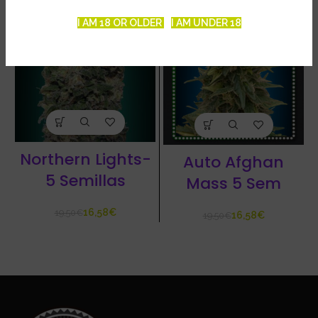
I AM 18 OR OLDER
I AM UNDER 18
Northern Lights-
Auto Afghan
5 Semillas
Mass 5 Sem
16,58
€
19,50
€
16,58
€
19,50
€