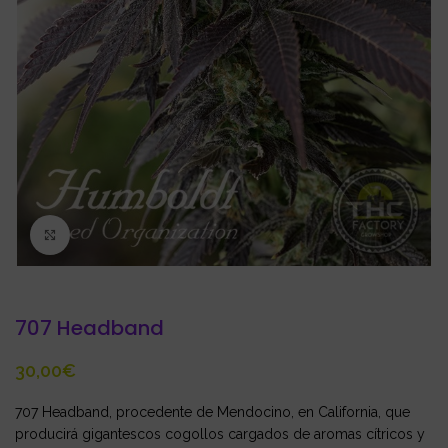
Click to enlarge
707 Headband
€
707 Headband, procedente de Mendocino, en California, que
producirá gigantescos cogollos cargados de aromas cítricos y