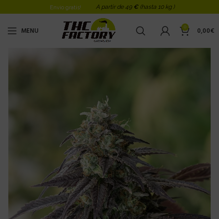
A partir de 49
€
(hasta 10 kg )
Envio gratis!
0
MENU
0,00
€