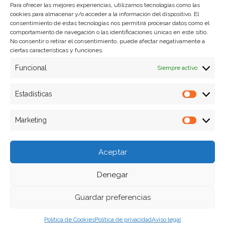
Para ofrecer las mejores experiencias, utilizamos tecnologías como las
cookies para almacenar y/o acceder a la información del dispositivo. El
Formas de pago
consentimiento de estas tecnologías nos permitirá procesar datos como el
comportamiento de navegación o las identificaciones únicas en este sitio.
Plazos y condiciones de envio
No consentir o retirar el consentimiento, puede afectar negativamente a
ciertas características y funciones.
Politica de devoluciones
Funcional
Siempre activo
Estadísticas
Estadíst
Marketing
Marketi
Aceptar
Denegar
Guardar preferencias
Política de Cookies
Política de privacidad
Aviso legal