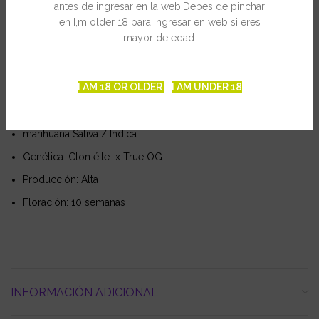
antes de ingresar en la web.Debes de pinchar
Recomendada para personas con alta tolerancia al cannabis,
en I,m older 18 para ingresar en web si eres
será útil para relajar el cuerpo y la mente a la vez que elimina
mayor de edad.
dolores físicos.
Ficha Técnica
I AM 18 OR OLDER
I AM UNDER 18
Marihuana feminizada
marihuana Sativa / Indica
Genética: Clon éite x True OG
Producción: Alta
Floración: 10 semanas
INFORMACIÓN ADICIONAL