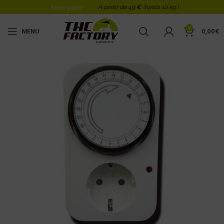
A partir de 49
€
(hasta 10 kg )
Envio gratis!
0
MENU
0,00
€