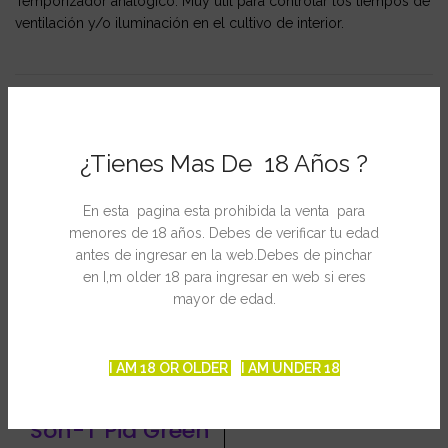
Temporizador analógico. Muy útil para controlar los tiempos de
ventilación y/o iluminación en el cultivo de interior.
PRODUCTOS RELACIONADOS
¿Tienes Mas De 18 Años ?
En esta pagina esta prohibida la venta para
menores de 18 años. Debes de verificar tu edad
antes de ingresar en la web.Debes de pinchar
en I,m older 18 para ingresar en web si eres
mayor de edad.
Bombilla HPS
I AM 18 OR OLDER
I AM UNDER 18
Philips 600 w
Agrolite Sodio
Son-T Pia Green