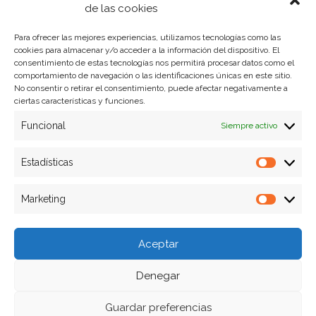
Política de privacidad
de las cookies
Para ofrecer las mejores experiencias, utilizamos tecnologías como las
cookies para almacenar y/o acceder a la información del dispositivo. El
Formas de pago
consentimiento de estas tecnologías nos permitirá procesar datos como el
comportamiento de navegación o las identificaciones únicas en este sitio.
Plazos y condiciones de envio
No consentir o retirar el consentimiento, puede afectar negativamente a
ciertas características y funciones.
Politica de devoluciones
Funcional
Siempre activo
Estadísticas
Estadíst
Marketing
Marketi
Aceptar
Denegar
Guardar preferencias