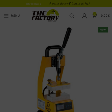
A partir de 49
€
(hasta 10 kg )
Envio gratis!
0
MENU
0,00
€
NEW