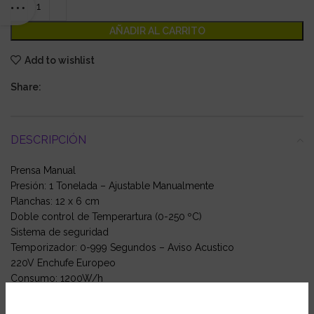
AÑADIR AL CARRITO
Add to wishlist
Share:
DESCRIPCIÓN
Prensa Manual
Presión: 1 Tonelada – Ajustable Manualmente
Planchas: 12 x 6 cm
Doble control de Temperartura (0-250 ºC)
Sistema de seguridad
Temporizador: 0-999 Segundos – Aviso Acustico
220V Enchufe Europeo
Consumo: 1200W/h
Peso: 19 Kg