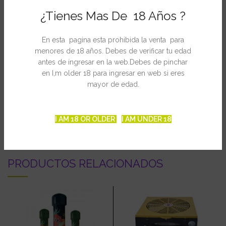
Rosin fue el primero en descubrir que al alcanzar la temperatura
¿Tienes Mas De 18 Años ?
adecuada es posible extraer hasta un total del 80% de los
cannabinoides dejando solo un 20% pegado en el cogollo.
En esta pagina esta prohibida la venta para
La técnica es muy sencilla, pues consiste en ejercer presión
menores de 18 años. Debes de verificar tu edad
sobre un cogollo colocado entre papel para así aplastarlo con
antes de ingresar en la web.Debes de pinchar
fuerza entre el aluminio caliente de la placa.
en I,m older 18 para ingresar en web si eres
mayor de edad.
Una vez abras la bolsa encontraras la resina pegada en ella
¿Puede ser más sencillo?
I AM 18 OR OLDER
I AM UNDER 18
PRODUCTOS RELACIONADOS