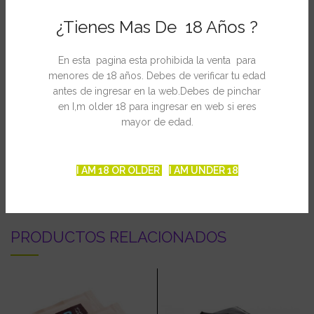
con sistema de recogida de polen y con separador móvil de
madera que permite el almacenaje de diferentes variedades de
¿Tienes Mas De 18 Años ?
marihuana.
En esta pagina esta prohibida la venta para
– Humidor de mesa fabricado en madera de okume
menores de 18 años. Debes de verificar tu edad
– Especial para curación y mantenimiento del cannabis
antes de ingresar en la web.Debes de pinchar
– Equipado con higrómetro para controlar la humedad.
en I,m older 18 para ingresar en web si eres
– 1 bandeja interior con capacidad para 50-60 gr.
mayor de edad.
INFORMACIÓN ADICIONAL
I AM 18 OR OLDER
I AM UNDER 18
PRODUCTOS RELACIONADOS