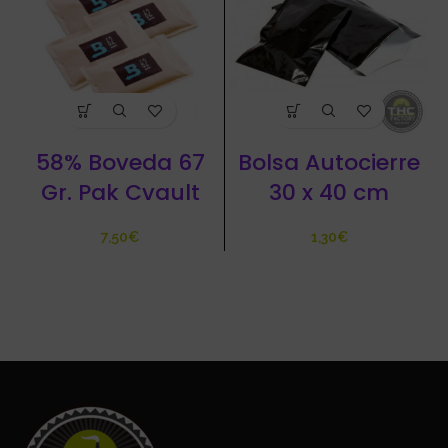
58% Boveda 67
Bolsa Autocierre
Gr. Pak Cvault
30 x 40 cm
€
€