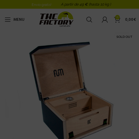
A partir de 49
€
(hasta 10 kg )
Envio gratis!
0
MENU
0,00
€
SOLD OUT