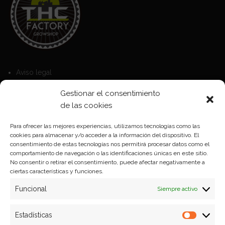
Aviso legal
Política de Cookies
Gestionar el consentimiento
Política de privacidad
de las cookies
Para ofrecer las mejores experiencias, utilizamos tecnologías como las
cookies para almacenar y/o acceder a la información del dispositivo. El
Formas de pago
consentimiento de estas tecnologías nos permitirá procesar datos como el
comportamiento de navegación o las identificaciones únicas en este sitio.
Plazos y condiciones de envio
No consentir o retirar el consentimiento, puede afectar negativamente a
ciertas características y funciones.
Politica de devoluciones
Funcional
Siempre activo
Estadísticas
Estadíst