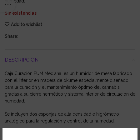
humedad.
Sin existencias
Add to wishlist
Share:
DESCRIPCIÓN
Caja Curación FUM Mediana es un humidor de mesa fabricado
con el interior en madera de okume especialmente diseñado
para la curación y el mantenimiento óptimo del cannabis,
gracias a su cierre hermético y sistema interior de circulación de
humedad.
Se incluyen dos esponjas de alta densidad e higrómetro
analógico para la regulación y control de la humedad.
Bandeja interior de okume con una capacidad de 50-60 gramos