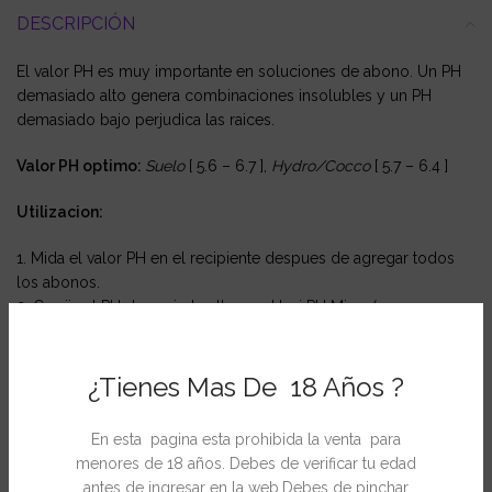
DESCRIPCIÓN
El valor PH es muy importante en soluciones de abono. Un PH
demasiado alto genera combinaciones insolubles y un PH
demasiado bajo perjudica las raices.
Valor PH optimo:
Suelo
[ 5.6 – 6.7 ],
Hydro/Cocco
[ 5.7 – 6.4 ]
Utilizacion:
1. Mida el valor PH en el recipiente despues de agregar todos
los abonos.
2. Corrija el PH demasiado alto con Hesi PH Minus(agregue
dosis pequeñas,si es necesario con cuentagotas).
3. Anote la cantidad para una utilizacion posterior.
¿Tienes Mas De 18 Años ?
Otros productos en Hesi
En esta pagina esta prohibida la venta para
menores de 18 años. Debes de verificar tu edad
antes de ingresar en la web.Debes de pinchar