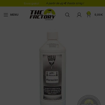
A partir de 49
€
(hasta 10 kg )
Envio gratis!
0
MENU
0,00
€