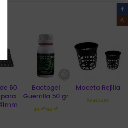
Face
Insta
de 60
Bactogel
Maceta Rejilla
 para
Guerrilla 50 gr
€
€
e 41mm
€
€