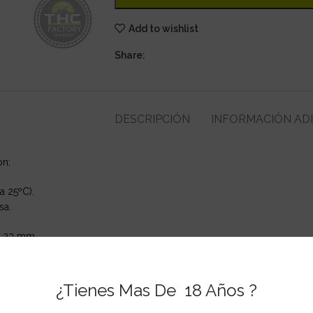
Add to wishlist
Share:
DESCRIPCIÓN
INFORMACIÓN AD
on:
a 25ºC).
sa.
x 23 mm.
¿Tienes Mas De 18 Años ?