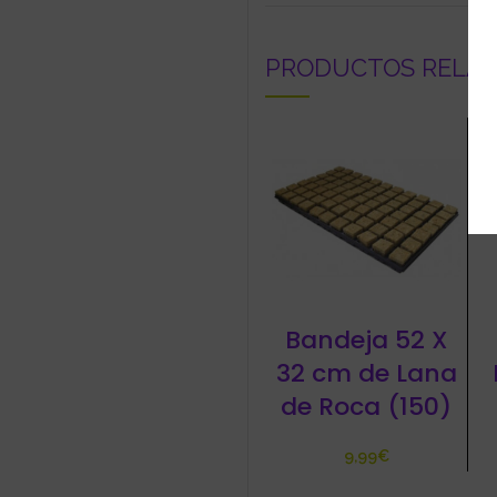
PRODUCTOS RELA
Bandeja 52 X
32 cm de Lana
de Roca (150)
€