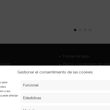
Formas de pago
Cookies
Plazos y condiciones de env
privacidad
Politica de devoluciones
Gestionar el consentimiento de las cookies
s para
Funcional
estas
ón o las
, puede afectar
Estadísticas