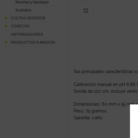
Macetas y bandejas
Sustratos
Click to enlarge
CULTIVO INTERIOR
COSECHA
VAPORIZADORES
PRODUCTOS FUMADOR
Sus principales características s
Calibración manual en pH 6.86 (
Sonda de 120 cm, incluye vento
Dimensiones: 60 mm x 55 mm 
Peso: 75 gramos.
Garantía: 1 año.