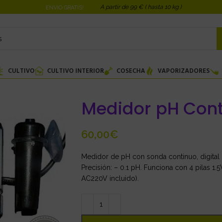
A partir de 99 € ( hasta 10 kg )
ENVIO GRATIS!
CULTIVO
CULTIVO INTERIOR
COSECHA
VAPORIZADORES
Medidor pH Cont
€
Medidor de pH con sonda continuo, digital 
Precisión: – 0.1 pH. Funciona con 4 pilas 1.5
AC220V incluido).