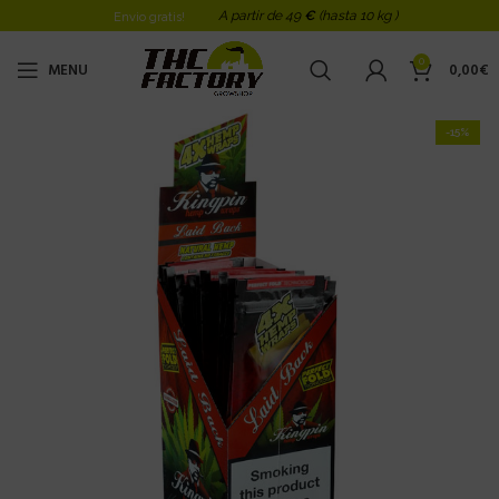
A partir de 49
€
(hasta 10 kg )
Envio gratis!
0
MENU
0,00
€
-15%