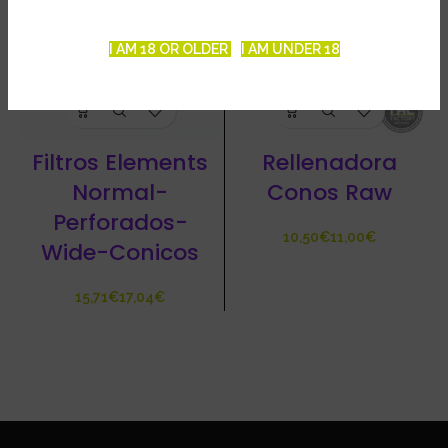
I AM 18 OR OLDER
I AM UNDER 18
Filtros Elements
Rellenadora
Normal-
Conos Raw
Perforados-
€
€
Wide-Conicos
€
€