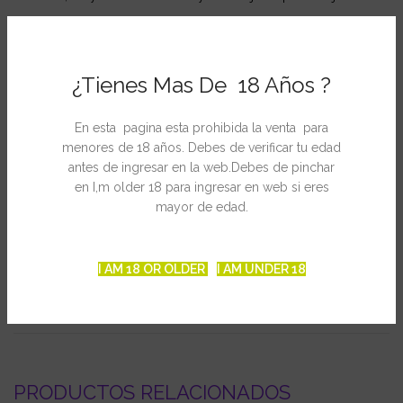
Premios: ha ganado numerosos premios en interior bio y como
hachís, pero se la conoce mundialmente por ser de las
primeras plantas en dar individuos con el ratio 1:1 THC:CBD
¿Tienes Mas De 18 Años ?
Ficha Técnica
En esta pagina esta prohibida la venta para
menores de 18 años. Debes de verificar tu edad
Genética: Reina Madre x Mexico / Afgana
antes de ingresar en la web.Debes de pinchar
Predominante: Sativa
en I,m older 18 para ingresar en web si eres
Floración interior: 60 – 65 días
mayor de edad.
Floración exterior: 1 – 15 de Octubre
Producción: media
I AM 18 OR OLDER
I AM UNDER 18
INFORMACIÓN ADICIONAL
PRODUCTOS RELACIONADOS