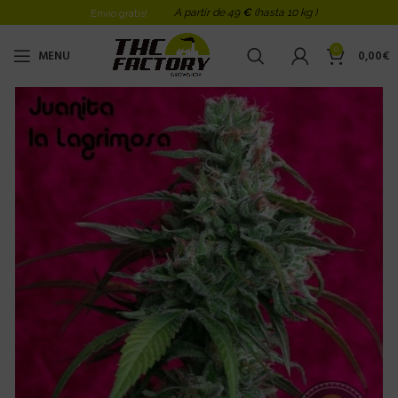
A partir de 49
€
(hasta 10 kg )
Envio gratis!
0
MENU
0,00
€