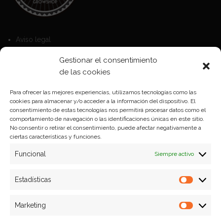
Aviso legal
Política de Cookies
Gestionar el consentimiento
Política de privacidad
de las cookies
Para ofrecer las mejores experiencias, utilizamos tecnologías como las
cookies para almacenar y/o acceder a la información del dispositivo. El
Formas de pago
consentimiento de estas tecnologías nos permitirá procesar datos como el
comportamiento de navegación o las identificaciones únicas en este sitio.
Plazos y condiciones de envio
No consentir o retirar el consentimiento, puede afectar negativamente a
ciertas características y funciones.
Politica de devoluciones
Funcional
Siempre activo
Estadísticas
Estadíst
Marketing
Marketi