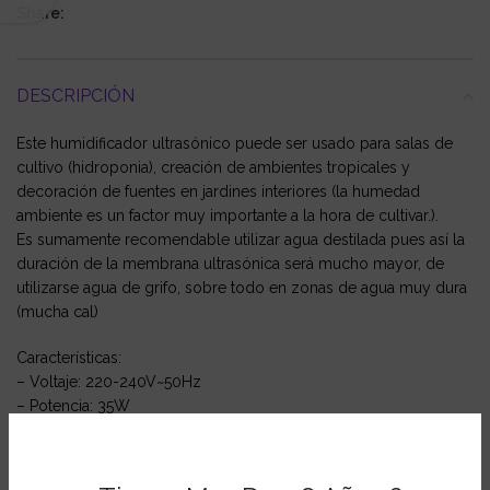
Share:
DESCRIPCIÓN
Este humidificador ultrasónico puede ser usado para salas de
cultivo (hidroponia), creación de ambientes tropicales y
decoración de fuentes en jardines interiores (la humedad
ambiente es un factor muy importante a la hora de cultivar.).
Es sumamente recomendable utilizar agua destilada pues así la
duración de la membrana ultrasónica será mucho mayor, de
utilizarse agua de grifo, sobre todo en zonas de agua muy dura
(mucha cal)
Características:
– Voltaje: 220-240V~50Hz
– Potencia: 35W
– Depósito de agua: 6L
– Caudal regulable
– Capacidad Máxima: 400 ml/h