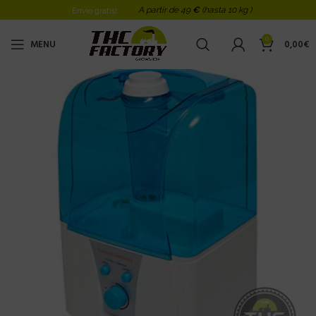
A partir de 49
€
(hasta 10 kg )
Envio gratis!
0
MENU
0,00
€