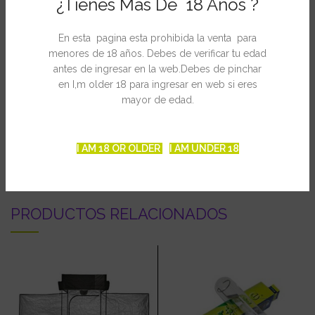
¿Tienes Mas De 18 Años ?
– Autonomía: 24h
– Muy silencioso: db – Dimensiones: 28x26x17 cm
En esta pagina esta prohibida la venta para
– Peso: 1,5 kg
menores de 18 años. Debes de verificar tu edad
Contenido del envío:
antes de ingresar en la web.Debes de pinchar
– Humidificador Ultrasónico Cornwall 6L
en I,m older 18 para ingresar en web si eres
– Manual de utilización (Inglés y Castellano)
mayor de edad.
INFORMACIÓN ADICIONAL
I AM 18 OR OLDER
I AM UNDER 18
PRODUCTOS RELACIONADOS