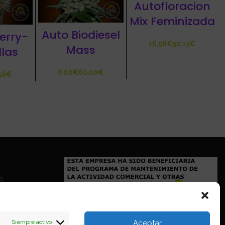
Autofloracion
Mix Feminizada
Auto Biodiesel
erry-
€
€
Mass
llas
€
€
58
€
io
Siempre activo
Aceptar