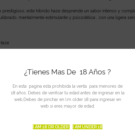
o prestigioso, este híbrido haze desprende un sabor intenso y compl
uilibrado, mentalmente estimulante y psicodélica , con una ligera sens
 Haze
d school genetics
¿Tienes Mas De 18 Años ?
) x Haze
En esta pagina esta prohibida la venta para menores de
18 años. Debes de verificar tu edad antes de ingresar en la
web.Debes de pinchar en I,m older 18 para ingresar en
, interior – exterior / invernadero
web si eres mayor de edad.
/m2
I AM 18 OR OLDER
I AM UNDER 18
manas