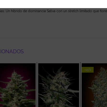
 hasta mitad de octubre en el hemisferio Nord. Finales de Avril en el h
s: Un híbrido de dominancia Sativa con un stretch limitado que flor
CIONADOS
-15%