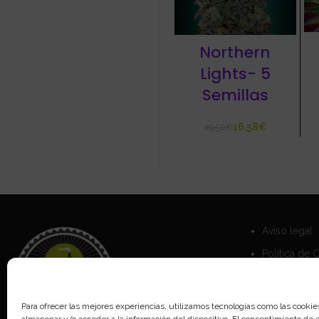
Northern
Lights- 5
Semillas
16,58
€
19,50
€
Aviso legal
Política de 
Política de 
Para ofrecer las mejores experiencias, utilizamos tecnologías como las cookie