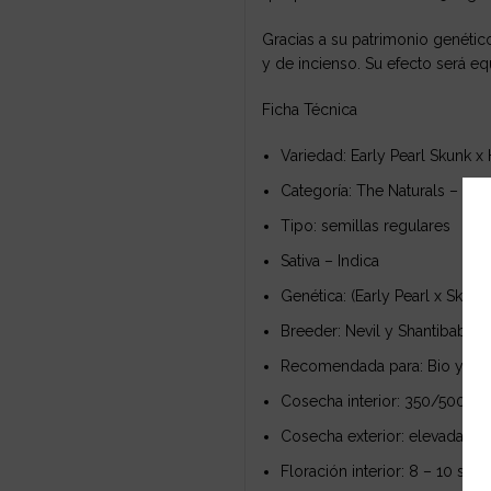
Gracias a su patrimonio genétic
y de incienso. Su efecto será eq
Ficha Técnica
Variedad: Early Pearl Skunk x
Categoría: The Naturals – Ol
Tipo: semillas regulares
Sativa – Indica
Genética: (Early Pearl x Skunk
Breeder: Nevil y Shantibaba
Recomendada para: Bio y Hydro
Cosecha interior: 350/500 g
Cosecha exterior: elevada
Floración interior: 8 – 10 se