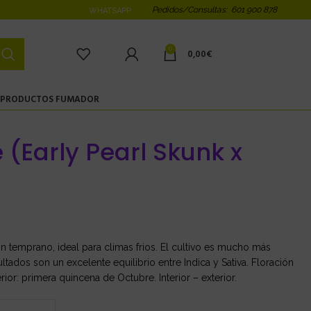
Pedidos/Consultas: 601 900 878
WHATSAPP
0
0,00
€
PRODUCTOS FUMADOR
 (Early Pearl Skunk x
n temprano, ideal para climas frios. El cultivo es mucho más
ultados son un excelente equilibrio entre Indica y Sativa. Floración
rior: primera quincena de Octubre. Interior – exterior.