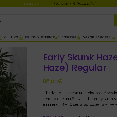
A partir de 99 € ( hasta 10 kg )
ENVIO GRATIS!
CULTIVO
CULTIVO INTERIOR
COSECHA
VAPORIZADORES
Early Skunk Haze
Haze) Regular
€
Híbrido de Haze con un periodo de floració
sencillo que una Sativa tradicional y sus res
en interior: 8 – 10 semanas; cosecha en exte