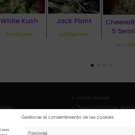
White Kush
Jack Plant
CheeseB
5 Semi
€
€
€
€
16,
19,50
€
Formas de pago
Cookies
Plazos y condiciones de env
privacidad
Politica de devoluciones
Gestionar el consentimiento de las cookies
s para
Funcional