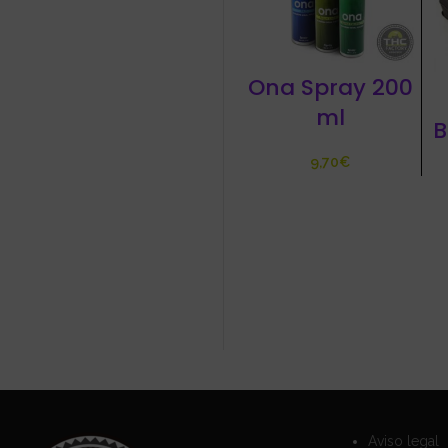
Ona Spray 200
ml
B
€
Aviso legal