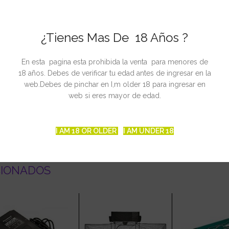
 5A
¿Tienes Mas De 18 Años ?
En esta pagina esta prohibida la venta para menores de
ED amarillo cambia automáticamente a LED rojo cuando el depósito es
18 años. Debes de verificar tu edad antes de ingresar en la
 mm (an) x 130 mm (p)
web.Debes de pinchar en I,m older 18 para ingresar en
web si eres mayor de edad.
a de 15ºC y 40% de humedad relativa
I AM 18 OR OLDER
I AM UNDER 18
CIONADOS