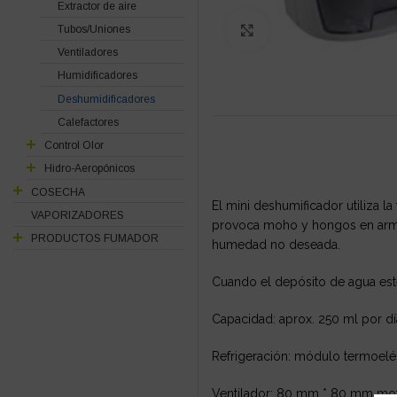
Extractor de aire
Tubos/Uniones
Click to enlarge
Ventiladores
Humidificadores
Deshumidificadores
Calefactores
Control Olor
Hidro-Aeropónicos
COSECHA
El mini deshumificador utiliza l
VAPORIZADORES
provoca moho y hongos en armar
PRODUCTOS FUMADOR
humedad no deseada.
Cuando el depósito de agua est
Capacidad: aprox. 250 ml por d
Refrigeración: módulo termoeléc
Ventilador: 80 mm * 80 mm moto