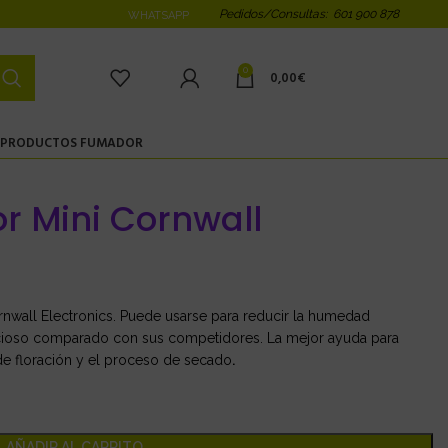
Pedidos/Consultas: 601 900 878
WHATSAPP
0
0,00
€
PRODUCTOS FUMADOR
r Mini Cornwall
wall Electronics. Puede usarse para reducir la humedad
ncioso comparado con sus competidores. La mejor ayuda para
de floración y el proceso de secado
.
AÑADIR AL CARRITO