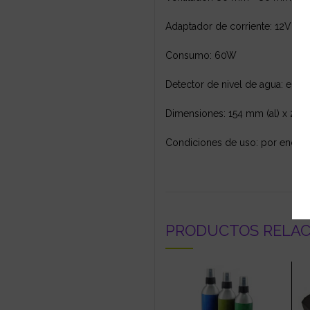
Adaptador de corriente: 12V DC
Consumo: 60W
Detector de nivel de agua: el L
Dimensiones: 154 mm (al) x 218
Condiciones de uso: por encim
PRODUCTOS RELA