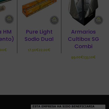
a HM
Pure Light
Armarios
ento)
Sodio Dual
Cultibox SG
Combi
€
€
€
€
€