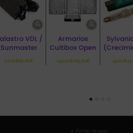
alastro VDL /
Armarios
Sylvani
Sunmaster
Cultibox Open
(Crecimi
€
€
€
€
€
Formas de pago