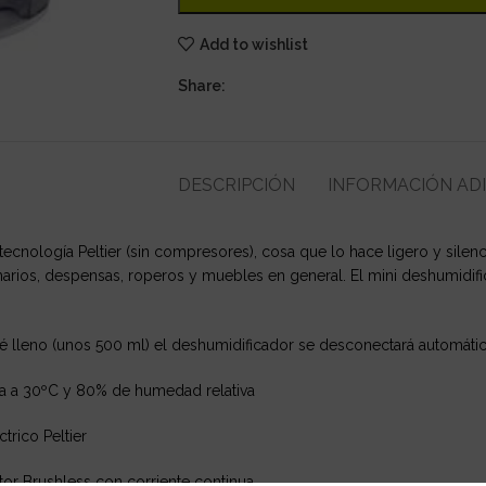
Add to wishlist
Share:
DESCRIPCIÓN
INFORMACIÓN AD
a tecnología Peltier (sin compresores), cosa que lo hace ligero y sil
ios, despensas, roperos y muebles en general. El mini deshumidifi
é lleno (unos 500 ml) el deshumidificador se desconectará automáti
ía a 30ºC y 80% de humedad relativa
trico Peltier
r Brushless con corriente continua