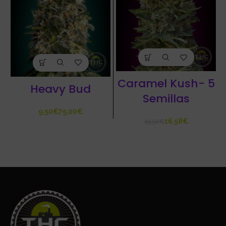
Caramel Kush- 5
Heavy Bud
Semillas
€
€
16,58
€
19,50
€