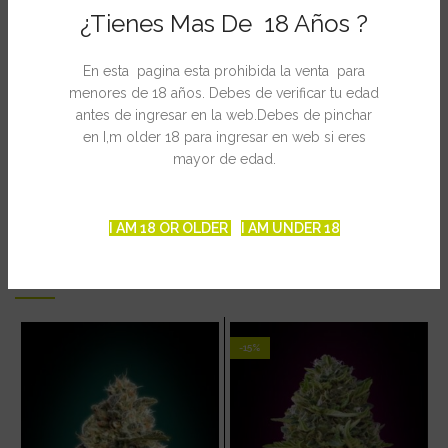
Tiempo de floración= 8-10 semanas
¿Tienes Mas De 18 Años ?
Efecto: Alto eufórico, muy funcional
Olor: Un dulce, con sabor a fruta,, olor a baya y almizclado,
En esta pagina esta prohibida la venta para
propio de Original Cheese
menores de 18 años. Debes de verificar tu edad
antes de ingresar en la web.Debes de pinchar
en I,m older 18 para ingresar en web si eres
mayor de edad.
INFORMACIÓN ADICIONAL
I AM 18 OR OLDER
I AM UNDER 18
PRODUCTOS RELACIONADOS
-15%