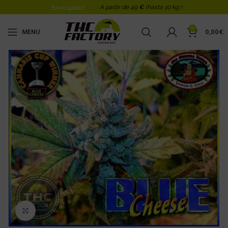
A partir de 49
€
(hasta 10 kg )
Envio gratis!
0
MENU
0,00
€
Click to enlarge