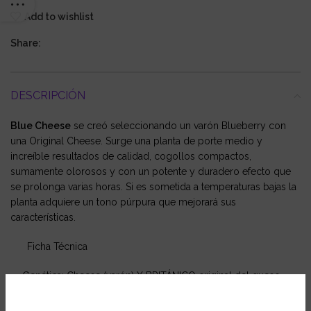
Add to wishlist
Share:
DESCRIPCIÓN
Blue Cheese
se creó seleccionando un varón Blueberry con
una Original Cheese. Surge una planta de porte medio y
increíble resultados de calidad, cogollos compactos,
sumamente olorosos y con un potente y duradero efecto que
se prolonga varias horas. Si es sometida a temperaturas bajas la
planta adquiere un tono púrpura que mejorará sus
características.
Ficha Técnica
Genética: Cheese (varón) X BRITÁNICO original del queso
(hembra) X Blueberry