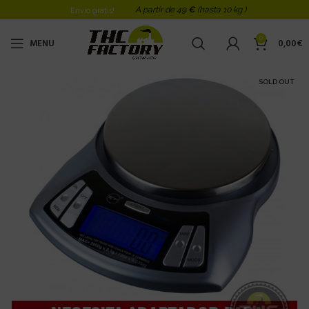
A partir de 49
€
(hasta 10 kg )
Envio gratis!
0
MENU
0,00
€
SOLD OUT