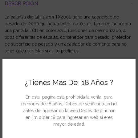
DESCRIPCIÓN
La balanza digital Fuzion TX2000 tiene una capacidad de
pesado de: 2000 gr. incrementos de: 0,1 gr. También incorpora
una pantalla LCD en color azul, funciones de memorizado, 4
tipos diferentes de escalas, contenedor para pesado, protector
de superficie de pesado y un adaptador de corriente para no
tener que usar pilas si así lo prefieres.
INFORMACIÓN ADICIONAL
¿Tienes Mas De 18 Años ?
En esta pagina esta prohibida la venta para
menores de 18 años. Debes de verificar tu edad
PRODUCTOS RELACIONADOS
antes de ingresar en la web.Debes de pinchar
en I,m older 18 para ingresar en web si eres
mayor de edad.