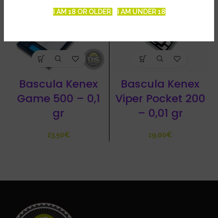
I AM 18 OR OLDER
I AM UNDER 18
Bascula Kenex
Bascula Kenex
Game 500 – 0,1
Viper Pocket 200
gr
– 0,01 gr
€
€