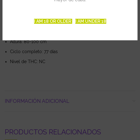
Genetica: Durban Poison Automática
I AM 18 OR OLDER
I AM UNDER 18
Tipo: Autofloreciente feminizada
Producción: 75-100 gr por planta
Altura: 80-100 cm
Ciclo completo: 77 días
Nivel de THC: NC
INFORMACIÓN ADICIONAL
PRODUCTOS RELACIONADOS