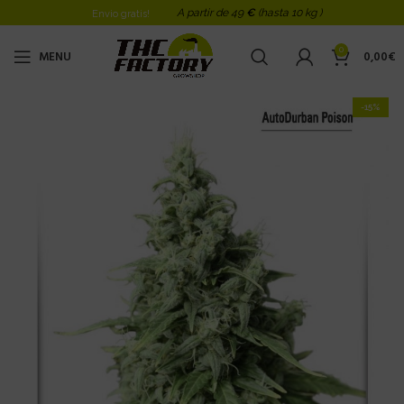
A partir de 49
€
(hasta 10 kg )
Envio gratis!
0
MENU
0,00
€
-15%