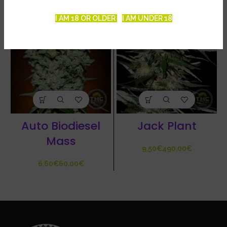
I AM 18 OR OLDER
I AM UNDER 18
Auto Biodiesel
Jack Plant
Mass
€
€
€
€