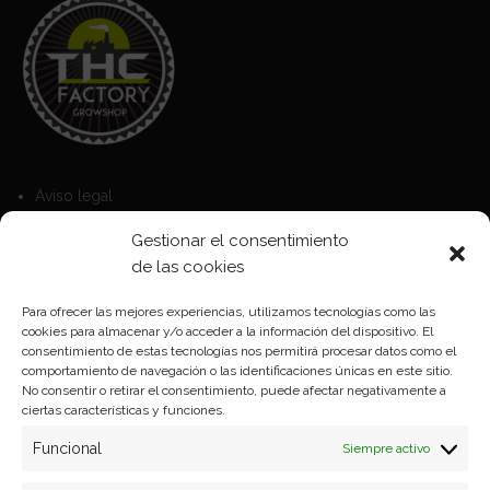
Aviso legal
Política de Cookies
Gestionar el consentimiento
Política de privacidad
de las cookies
Para ofrecer las mejores experiencias, utilizamos tecnologías como las
cookies para almacenar y/o acceder a la información del dispositivo. El
Formas de pago
consentimiento de estas tecnologías nos permitirá procesar datos como el
comportamiento de navegación o las identificaciones únicas en este sitio.
Plazos y condiciones de envio
No consentir o retirar el consentimiento, puede afectar negativamente a
ciertas características y funciones.
Politica de devoluciones
Funcional
Siempre activo