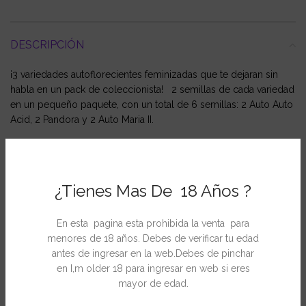
DESCRIPCIÓN
¡3 variedades autoflorecientes feminizadas que te dejaran sin
habla en un pack de coleccionista! 2 semillas de cada variedad
en un pequeño paquete, con un total de 6 semillas: 2 Auto Auto
Acid, 2 Pandora y 2 Auto Maria II.
INFORMACIÓN ADICIONAL
¿Tienes Mas De 18 Años ?
En esta pagina esta prohibida la venta para
menores de 18 años. Debes de verificar tu edad
PRODUCTOS RELACIONADOS
antes de ingresar en la web.Debes de pinchar
en I,m older 18 para ingresar en web si eres
mayor de edad.