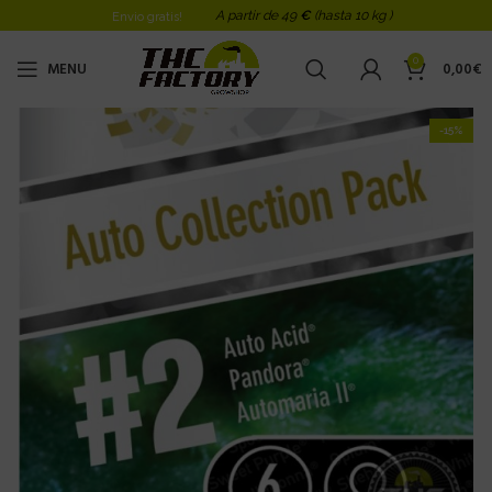
A partir de 49
€
(hasta 10 kg )
Envio gratis!
0
MENU
0,00
€
-15%