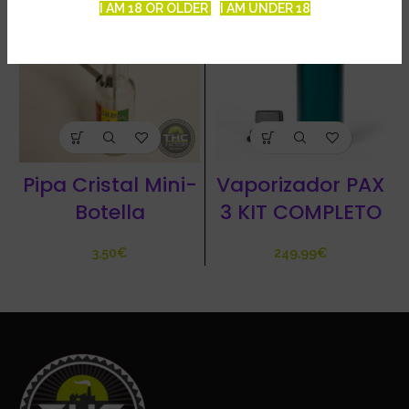
I AM 18 OR OLDER
I AM UNDER 18
Pipa Cristal Mini-
Vaporizador PAX
Botella
3 KIT COMPLETO
€
€