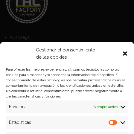
Aviso legal
Política de Cookies
Gestionar el consentimiento
Política de privacidad
de las cookies
Para ofrecer las mejores experiencias, utilizamos tecnologías como las
cookies para almacenar y/o acceder a la información del dispositivo. El
Formas de pago
consentimiento de estas tecnologías nos permitirá procesar datos como el
comportamiento de navegación o las identificaciones únicas en este sitio.
Plazos y condiciones de envio
No consentir o retirar el consentimiento, puede afectar negativamente a
ciertas características y funciones.
Politica de devoluciones
Funcional
Siempre activo
Estadísticas
Estadíst