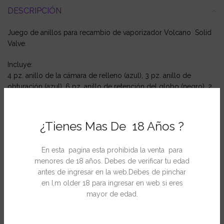
DESCRIPCIÓN
Juego de anillos para recambio de vaporizador Volcano Solid
Valve.
Incluye:
4 pz. anillo de la cámara de relleno (azul), 3 pz. anillo de
obturación (azul), 6 pz. anillo de retención del globo (negro), 2
pz. pinza de sujeción del globo.
¿Tienes Mas De 18 Años ?
INFORMACIÓN ADICIONAL
En esta pagina esta prohibida la venta para
menores de 18 años. Debes de verificar tu edad
antes de ingresar en la web.Debes de pinchar
en I,m older 18 para ingresar en web si eres
PRODUCTOS RELACIONADOS
mayor de edad.