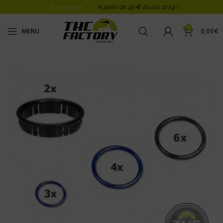
A partir de 49
€
(hasta 10 kg )
Envio gratis!
0
MENU
0,00
€