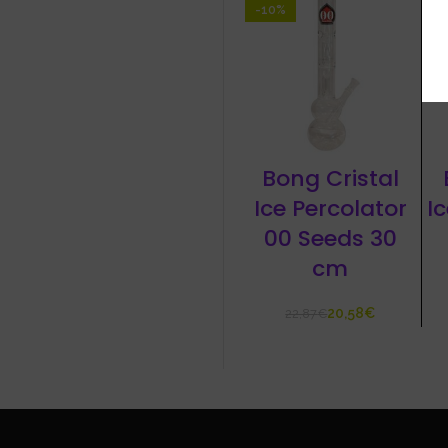
-10%
-
Bong Cristal
Ice Percolator
I
00 Seeds 30
cm
20,58
€
22,87
€