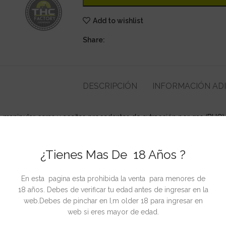
Add to wishlist
Share:
DESCRIPCIÓN
INFORMACIÓN AD
a manipular ceras y aceites procedentes de extracción por gas (BHO)
gancho y espátula, ideal para recoger pequeñas muestras o romper p
¿Tienes Mas De 18 Años ?
En esta pagina esta prohibida la venta para menores de
CIONADOS
18 años. Debes de verificar tu edad antes de ingresar en la
web.Debes de pinchar en I,m older 18 para ingresar en
web si eres mayor de edad.