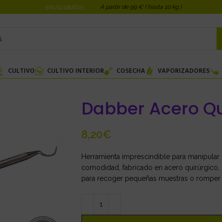
A partir de 99 € ( hasta 10 kg )
ENVIO GRATIS!
CULTIVO
CULTIVO INTERIOR
COSECHA
VAPORIZADORES
Dabber Acero Qu
€
Herramienta imprescindible
para manipular
comodidad, fabricado en acero quirúrgico, 
para recoger pequeñas muestras o romper 