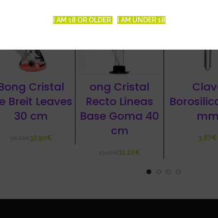
15%
-15%
I AM 18 OR OLDER
I AM UNDER 18
Bong Cristal
ong Cristal
Clav
ce Breit Leaves
Recto Lineas
Borosilic
30 cm
Base Goma 40
m
cm
32,50
€
€
38,24
€
11,22
€
13,20
€