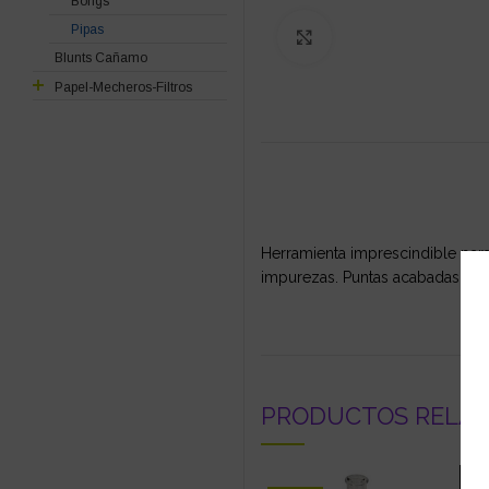
Bongs
Pipas
Click to enlarge
Blunts Cañamo
Papel-Mecheros-Filtros
Herramienta imprescindible
par
impurezas. Puntas acabadas en 
PRODUCTOS RELA