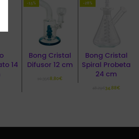
-15%
-28%
o
Bong Cristal
Bong Cristal
ato 14
Difusor 12 cm
Spiral Probeta
m
24 cm
8,80
€
10,35
€
34,88
€
48,29
€