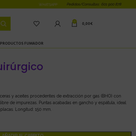
Pedidos/Consultas: 601 900 878
WHATSAPP
0
0,00
€
PRODUCTOS FUMADOR
irúrgico
 ceras y aceites procedentes de extracción por gas (BHO) con
libre de impurezas. Puntas acabadas en gancho y espátula, ideal
placas. Longitud: 150 mm.
AÑADIR AL CARRITO