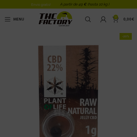
A partir de 49
€
(hasta 10 kg )
Envio gratis!
0
MENU
0,00
€
-20%