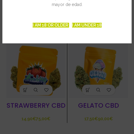
mayor de edad.
PRODUCTOS RELACIONADOS
I AM 18 OR OLDER
I AM UNDER 18
STRAWBERRY CBD
GELATO CBD
€
€
€
€