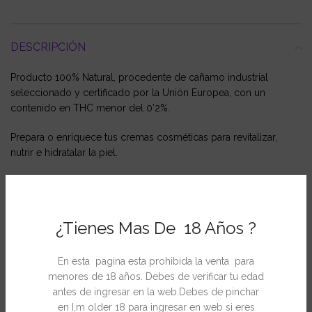
DESCRIPCIÓN
Producto 100% Natural, procedente de cañamo industrial
seleccionado y certificado por la Unión Europea, con un
contenido en THC menor del 0’2%.
Prepara o enriquece tus cremas cosméticas para revitalizar,
nutrir e hidratalar la piel.
Prohibido su uso para consumo. No comer ni fumar.
¿Tienes Mas De 18 Años ?
.
En esta pagina esta prohibida la venta para
menores de 18 años. Debes de verificar tu edad
antes de ingresar en la web.Debes de pinchar
INFORMACIÓN ADICIONAL
en I,m older 18 para ingresar en web si eres