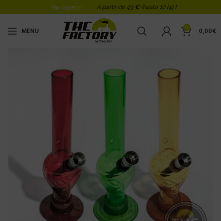
A partir de 49
€
(hasta 10 kg )
Envio gratis!
0
MENU
0,00
€