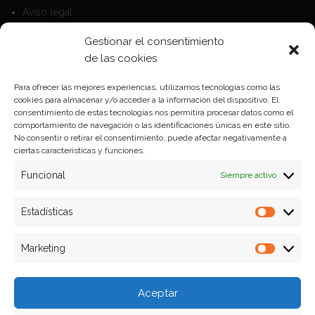
Aviso legal
Política de Cookies
Gestionar el consentimiento
Política de privacidad
de las cookies
Para ofrecer las mejores experiencias, utilizamos tecnologías como las
cookies para almacenar y/o acceder a la información del dispositivo. El
Formas de pago
consentimiento de estas tecnologías nos permitirá procesar datos como el
comportamiento de navegación o las identificaciones únicas en este sitio.
Plazos y condiciones de envio
No consentir o retirar el consentimiento, puede afectar negativamente a
ciertas características y funciones.
Politica de devoluciones
Funcional
Siempre activo
Estadísticas
Estadíst
Marketing
Marketi
Aceptar