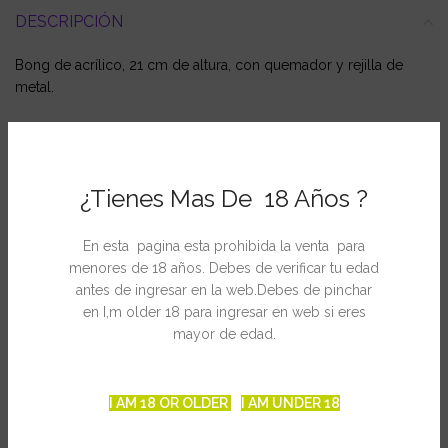
DESCRIPCIÓN
Bong de acrílico, 21 cm de altura, con quemador y rejilla de
metal.
INFORMACIÓN ADICIONAL
¿Tienes Mas De 18 Años ?
En esta pagina esta prohibida la venta para
PRODUCTOS RELACIONADOS
menores de 18 años. Debes de verificar tu edad
antes de ingresar en la web.Debes de pinchar
en I,m older 18 para ingresar en web si eres
mayor de edad.
I AM 18 OR OLDER
I AM UNDER 18