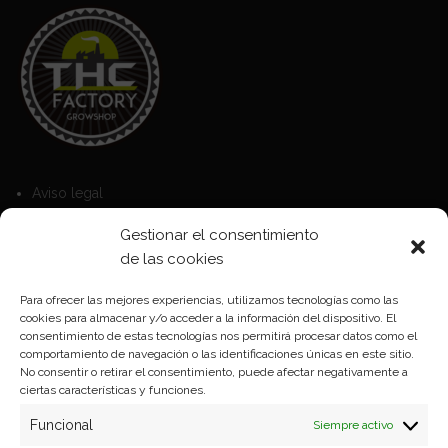
Aviso legal
Política de Cookies
Gestionar el consentimiento
Política de privacidad
de las cookies
Para ofrecer las mejores experiencias, utilizamos tecnologías como las
cookies para almacenar y/o acceder a la información del dispositivo. El
Formas de pago
consentimiento de estas tecnologías nos permitirá procesar datos como el
comportamiento de navegación o las identificaciones únicas en este sitio.
Plazos y condiciones de envio
No consentir o retirar el consentimiento, puede afectar negativamente a
ciertas características y funciones.
Politica de devoluciones
Funcional
Siempre activo