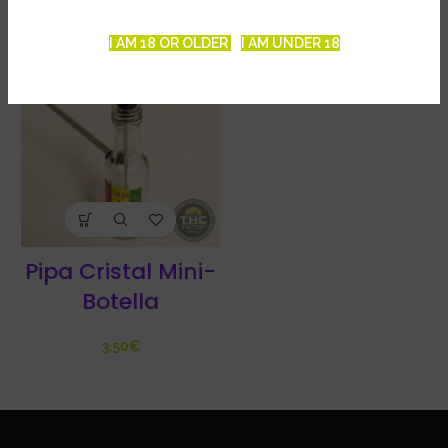
I AM 18 OR OLDER
I AM UNDER 18
Pipa Cristal Mini-
Botella
€