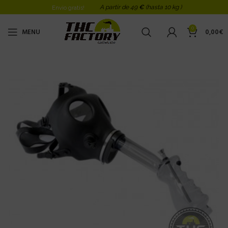
A partir de 49
€
(hasta 10 kg )
Envio gratis!
0
MENU
0,00
€