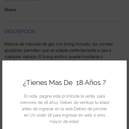
Share:
DESCRIPCIÓN
Réplica de máscara de gas con bong incluido. las correas
ajustables permiten que se adapte perfectamente a casi a
cualquier cabeza. El bong acrílico puede montarse y
desmontarse con facilidad, siendo posible encajar uno de cristal
con un diámetro similar. La máscara de calidad extra cuenta con
materiales más resistentes y cierres mejor terminados
¿Tienes Mas De 18 Años ?
En esta pagina esta prohibida la venta para
INFORMACIÓN ADICIONAL
menores de 18 años. Debes de verificar tu edad
antes de ingresar en la web.Debes de pinchar
en I,m older 18 para ingresar en web si eres
mayor de edad.
PRODUCTOS RELACIONADOS