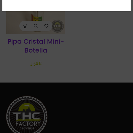
Pipa Cristal Mini-
Botella
€