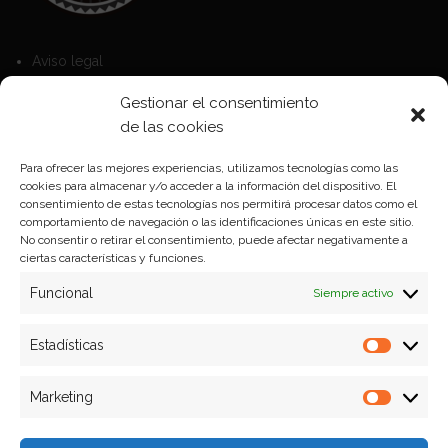
Aviso legal
Política de Cookies
Gestionar el consentimiento
Política de privacidad
de las cookies
Para ofrecer las mejores experiencias, utilizamos tecnologías como las
cookies para almacenar y/o acceder a la información del dispositivo. El
Formas de pago
consentimiento de estas tecnologías nos permitirá procesar datos como el
comportamiento de navegación o las identificaciones únicas en este sitio.
Plazos y condiciones de envio
No consentir o retirar el consentimiento, puede afectar negativamente a
ciertas características y funciones.
Politica de devoluciones
Funcional
Siempre activo
Estadísticas
Estadíst
Marketing
Marketi