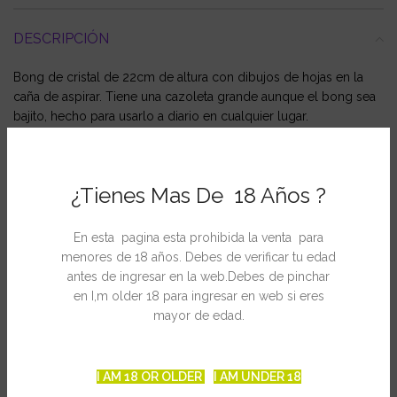
DESCRIPCIÓN
Bong de cristal de 22cm de altura con dibujos de hojas en la
caña de aspirar. Tiene una cazoleta grande aunque el bong sea
bajito, hecho para usarlo a diario en cualquier lugar.
INFORMACIÓN ADICIONAL
¿Tienes Mas De 18 Años ?
En esta pagina esta prohibida la venta para
menores de 18 años. Debes de verificar tu edad
PRODUCTOS RELACIONADOS
antes de ingresar en la web.Debes de pinchar
en I,m older 18 para ingresar en web si eres
mayor de edad.
I AM 18 OR OLDER
I AM UNDER 18