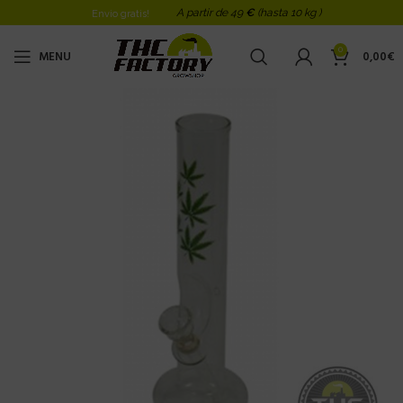
A partir de 49
€
(hasta 10 kg )
Envio gratis!
0
MENU
0,00
€