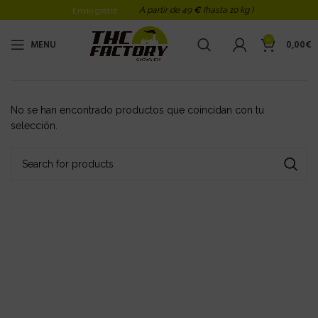
A partir de 49
€
(hasta 10 kg )
Envio gratis!
0
MENU
0,00
€
No se han encontrado productos que coincidan con tu
selección.