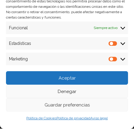
consentimiento de estas tecnologías nos permitirá procesar datos como el
comportamiento de navegación o las identificaciones únicas en este sitio.
No consentir o retirar el consentimiento, puede afectar negativamente a
ciertas características y funciones.
Aviso legal
Funcional
Siempre activo
Política de Cookies
Política de privacidad
Estadísticas
Estadíst
Marketing
Marketi
Formas de pago
Plazos y condiciones de envio
Aceptar
Politica de devoluciones
Denegar
Guardar preferencias
Política de Cookies
Política de privacidad
Aviso legal